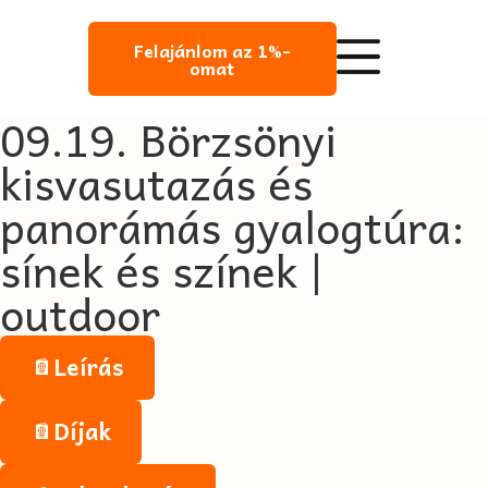
Felajánlom az 1%-
omat
09.19. Börzsönyi
kisvasutazás és
panorámás gyalogtúra:
sínek és színek |
outdoor
Leírás
Díjak