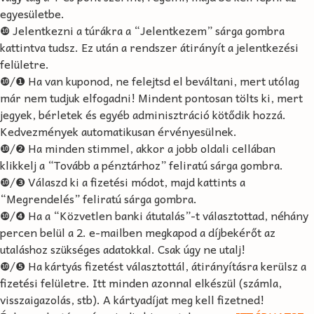
egyesületbe.
❿ Jelentkezni a túrákra a “Jelentkezem” sárga gombra
kattintva tudsz. Ez után a rendszer átirányít a jelentkezési
felületre.
❿/❶ Ha van kuponod, ne felejtsd el beváltani, mert utólag
már nem tudjuk elfogadni! Mindent pontosan tölts ki, mert
jegyek, bérletek és egyéb adminisztráció kötődik hozzá.
Kedvezmények automatikusan érvényesülnek.
❿/❷ Ha minden stimmel, akkor a jobb oldali cellában
klikkelj a “Tovább a pénztárhoz” feliratú sárga gombra.
❿/❸ Válaszd ki a fizetési módot, majd kattints a
“Megrendelés” feliratú sárga gombra.
❿/❹ Ha a “Közvetlen banki átutalás”-t választottad, néhány
percen belül a 2. e-mailben megkapod a díjbekérőt az
utaláshoz szükséges adatokkal. Csak úgy ne utalj!
❿/❺ Ha kártyás fizetést választottál, átirányításra kerülsz a
fizetési felületre. Itt minden azonnal elkészül (számla,
visszaigazolás, stb). A kártyadíjat meg kell fizetned!