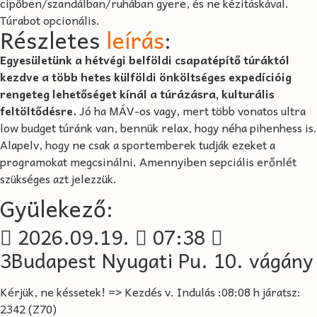
cipőben/szandálban/ruhában gyere, és ne kézitáskával.
Túrabot opcionális.
Részletes
leírás
:
Egyesületünk a hétvégi belföldi csapatépítő túráktól
kezdve a több hetes külföldi önköltséges expedícióig
rengeteg lehetőséget kínál a túrázásra, kulturális
feltöltődésre.
Jó ha MÁV-os vagy, mert több vonatos ultra
low budget túránk van, bennük relax, hogy néha pihenhess is.
Alapelv, hogy ne csak a sportemberek tudják ezeket a
programokat megcsinálni. Amennyiben sepciális erőnlét
szükséges azt jelezzük.
Gyülekező:
2026.09.19.
07:38
3Budapest Nyugati Pu. 10. vágány
Kérjük, ne késsetek! => Kezdés v. Indulás :08:08 h járatsz:
2342 (Z70)