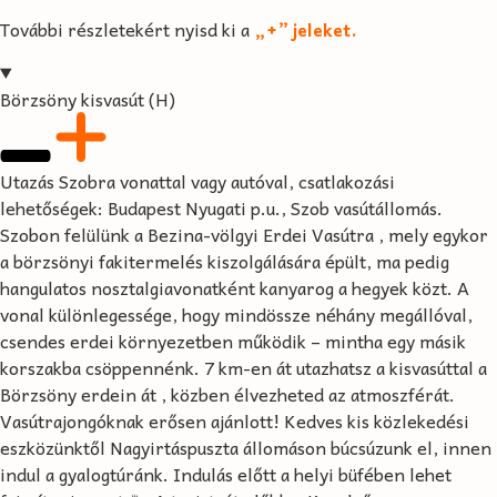
További részletekért nyisd ki a
„+” jeleket.
Börzsöny kisvasút (H)
Utazás Szobra vonattal vagy autóval, csatlakozási
lehetőségek: Budapest Nyugati p.u., Szob vasútállomás.
Szobon felülünk a Bezina-völgyi Erdei Vasútra , mely egykor
a börzsönyi fakitermelés kiszolgálására épült, ma pedig
hangulatos nosztalgiavonatként kanyarog a hegyek közt. A
vonal különlegessége, hogy mindössze néhány megállóval,
csendes erdei környezetben működik – mintha egy másik
korszakba csöppennénk. 7 km-en át utazhatsz a kisvasúttal a
Börzsöny erdein át , közben élvezheted az atmoszférát.
Vasútrajongóknak erősen ajánlott! Kedves kis közlekedési
eszközünktől Nagyirtáspuszta állomáson búcsúzunk el, innen
indul a gyalogtúránk. Indulás előtt a helyi büfében lehet