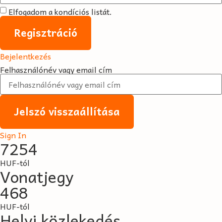
Elfogadom a kondíciós listát.
Regisztráció
Bejelentkezés
Felhasználónév vagy email cím
Jelszó visszaállítása
Sign In
7254
HUF-tól
Vonatjegy
468
HUF-tól
Helyi közlekedés