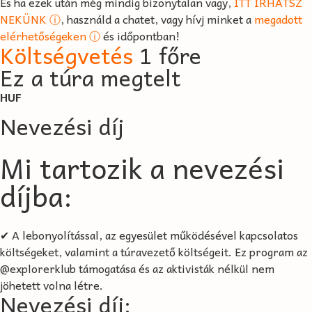
És ha ezek után még mindig bizonytalan vagy,
ITT ÍRHATSZ
NEKÜNK ⓘ
, használd a chatet, vagy hívj minket a
megadott
elérhetőségeken ⓘ
és időpontban!
Költségvetés
1 főre
Ez a túra megtelt
HUF
Nevezési díj
Mi tartozik a nevezési
díjba:
✔ A lebonyolítással, az egyesület működésével kapcsolatos
költségeket, valamint a túravezető költségeit. Ez program az
@explorerklub támogatása és az aktivisták nélkül nem
jöhetett volna létre.
Nevezési díj: