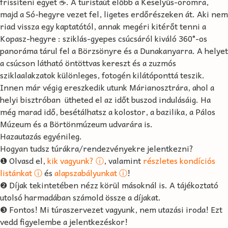
frissíteni egyet ☕. A turistaút előbb a Keselyűs-oromra,
majd a Só-hegyre vezet fel, ligetes erdőrészeken át. Aki nem
riad vissza egy kaptatótól, annak megéri kitérőt tenni a
Kopasz-hegyre : sziklás-gyepes csúcsáról kiváló 360°-os
panoráma tárul fel a Börzsönyre és a Dunakanyarra. A helyet
a csúcson látható öntöttvas kereszt és a zuzmós
sziklaalakzatok különleges, fotogén kilátóponttá teszik.
Innen már végig ereszkedik utunk Márianosztrára, ahol a
helyi bisztróban ️ ütheted el az időt buszod indulásáig. Ha
még marad idő, besétálhatsz a kolostor, a bazilika, a Pálos
Múzeum és a Börtönmúzeum udvarára is.
Hazautazás egyénileg.
Hogyan tudsz túrákra/rendezvényekre jelentkezni?
❶ Olvasd el,
kik vagyunk? ⓘ
, valamint
részletes kondíciós
listánkat ⓘ
és
alapszabályunkat ⓘ
!
❷ Díjak tekintetében nézz körül másoknál is. A tájékoztató
utolsó harmadában számold össze a díjakat.
❸ Fontos! Mi túraszervezet vagyunk, nem utazási iroda! Ezt
vedd figyelembe a jelentkezéskor!