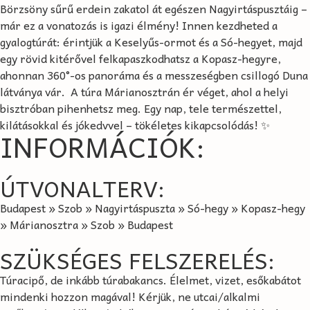
Börzsöny sűrű erdein zakatol át egészen Nagyirtáspusztáig –
már ez a vonatozás is igazi élmény! Innen kezdheted a
gyalogtúrát: érintjük a Keselyűs-ormot és a Só-hegyet, majd
egy rövid kitérővel felkapaszkodhatsz a Kopasz-hegyre,
ahonnan 360°-os panoráma és a messzeségben csillogó Duna
látványa vár. ️ A túra Márianosztrán ér véget, ahol a helyi
bisztróban pihenhetsz meg. Egy nap, tele természettel,
kilátásokkal és jókedvvel – tökéletes kikapcsolódás! ✨
INFORMÁCIÓK:​
ÚTVONALTERV:
Budapest » Szob » Nagyirtáspuszta » Só-hegy » Kopasz-hegy
» Márianosztra » Szob » Budapest
SZÜKSÉGES FELSZERELÉS:
Túracipő, de inkább túrabakancs. Élelmet, vizet, esőkabátot
mindenki hozzon magával! Kérjük, ne utcai/alkalmi