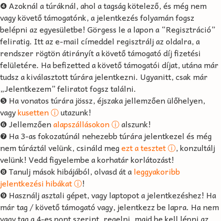
❹ Azoknál a túráknál, ahol a tagság kötelező, és még nem
vagy követő támogatónk, a jelentkezés folyamán fogsz
belépni az egyesületbe! Görgess le a lapon a “Regisztráció”
feliratig. Itt az e-mail címeddel regisztrálj az oldalra, a
rendszer rögtön átirányít a követő támogató díj fizetési
felületére. Ha befizetted a követő támogatói díjat, utána már
tudsz a kiválasztott túrára jelentkezni. Ugyanitt, csak már
„Jelentkezem” feliratot fogsz találni.
❺ Ha vonatos túrára jössz, éjszaka jellemzően ülőhelyen,
vagy
kusetten ⓘ
utazunk!
❻ Jellemzően
alapszállásokon ⓘ
alszunk!
❼ Ha 3-as fokozatúnál nehezebb túrára jelentkezel és még
nem túráztál velünk, csináld meg
ezt a tesztet ⓘ
, konzultálj
velünk! Vedd figyelembe a korhatár korlátozást!
❽ Tanulj mások hibájából, olvasd át a
leggyakoribb
jelentkezési hibákat ⓘ
!
❾ Használj asztali gépet, vagy laptopot a jelentkezéshez! Ha
már tag / követő támogató vagy, jelentkezz be lapra. Ha nem
vagy tag a 4-es pont szerint, regelni, majd be kell lépni az