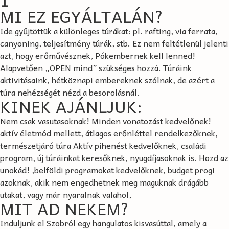
MI EZ EGYÁLTALÁN?
Ide gyűjtöttük a különleges túrákat: pl. rafting, via ferrata,
canyoning, teljesítmény túrák, stb. Ez nem feltétlenül jelenti
azt, hogy erőművésznek, Pókembernek kell lenned!
Alapvetően „OPEN mind” szükséges hozzá. Túráink
aktivitásaink, hétköznapi embereknek szólnak, de azért a
túra nehézségét nézd a besorolásnál.
KINEK AJÁNLJUK:
Nem csak vasutasoknak! Minden vonatozást kedvelőnek!
aktív életmód mellett, átlagos erőnléttel rendelkezőknek,
természetjáró túra Aktív pihenést kedvelőknek, családi
program, új túráinkat keresőknek, nyugdíjasoknak is. Hozd az
unokád! ,belföldi programokat kedvelőknek, budget progi
azoknak, akik nem engedhetnek meg maguknak drágább
utakat, vagy már nyaralnak valahol,
MIT AD NEKEM?
Induljunk el Szobról egy hangulatos kisvasúttal, amely a