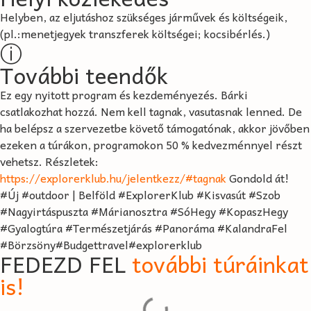
Helyben, az eljutáshoz szükséges járművek és költségeik,
(pl.:menetjegyek transzferek költségei; kocsibérlés.)
ⓘ
További teendők
Ez egy nyitott program és kezdeményezés. Bárki
csatlakozhat hozzá. Nem kell tagnak, vasutasnak lenned. De
ha belépsz a szervezetbe követő támogatónak, akkor jövőben
ezeken a túrákon, programokon 50 % kedvezménnyel részt
vehetsz. Részletek:
https://explorerklub.hu/jelentkezz/#tagnak
Gondold át!
#Új #outdoor | Belföld #ExplorerKlub #Kisvasút #Szob
#Nagyirtáspuszta #Márianosztra #SóHegy #KopaszHegy
#Gyalogtúra #Természetjárás #Panoráma #KalandraFel
#Börzsöny#Budgettravel#explorerklub
FEDEZD FEL
további túráinkat
is!