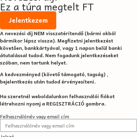
Ez a túra megtelt FT
Jelentkezem
A nevezési díj
NEM visszatérítendő
(bármi okból
bármikor lépsz vissza). Megfizetni jelentkezést
követően, bankkártyával, vagy 1 napon belül banki
átutalással tudod. Nem fogadunk jelentkezéseket
szóban, nem tartunk helyet.
A kedvezményed (követő támogató, tagság) ,
bejelentkezés után tudod érvényesíteni.
Ha szeretnél weboldalunkon felhasználói fiókot
létrehozni nyomj a REGISZTRÁCIÓ gombra.
Felhasználónév vagy email cím
Jelszó