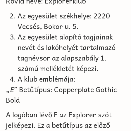
Rövid neve: Explorerklub
Az egyesület székhelye: 2220
Vecsés, Bokor u. 5.
Az egyesület alapító tagjainak
nevét és lakóhelyét tartalmazó
tagnévsor az alapszabály 1.
számú mellékletét képezi.
A klub emblémája:
„
E
” Betűtípus: Copperplate Gothic
Bold
A logóban lévő E az Explorer szót
jelképezi. Ez a betűtípus az előző