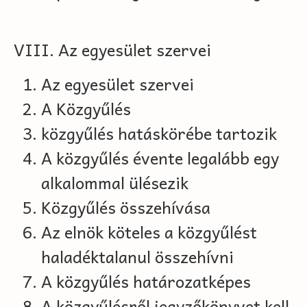
VIII. Az egyesület szervei
Az egyesület szervei
A Közgyűlés
közgyűlés hatáskörébe tartozik
A közgyűlés évente legalább egy
alkalommal ülésezik
Közgyűlés összehívása
Az elnök köteles a közgyűlést
haladéktalanul összehívni
A közgyűlés határozatképes
A közgyűlésről jegyzőkönyvet kell