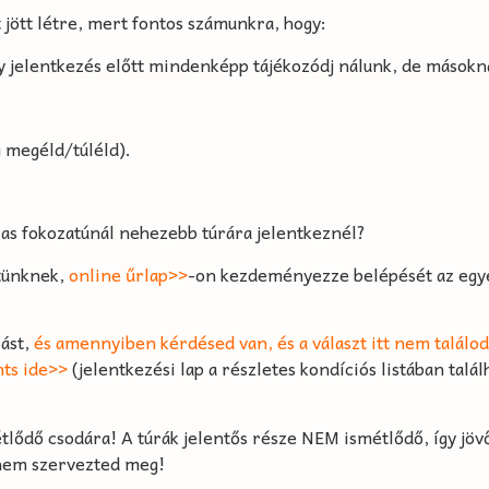
 jött létre, mert fontos számunkra, hogy:
 jelentkezés előtt mindenképp tájékozódj nálunk, de másoknál 
g megéld/túléld).
as fokozatúnál nehezebb túrára jelentkeznél?
etünknek,
online űrlap>>
-on kezdeményezze belépését az egy
rást,
és amennyiben kérdésed van, és a választ itt nem találod
nts ide>>
(jelentkezési lap a részletes kondíciós listában tal
tlődő csodára! A túrák jelentős része NEM ismétlődő, így jö
 nem szervezted meg!