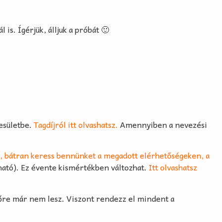
is. Ígérjük, álljuk a próbát 🙂
esületbe.
Tagdíjról itt olvashatsz.
Amennyiben a nevezési
,
bátran keress bennünket a megadott elérhetőségeken, a
álható). Ez évente kismértékben változhat.
Itt olvashatsz
vőre már nem lesz. Viszont rendezz el mindent a