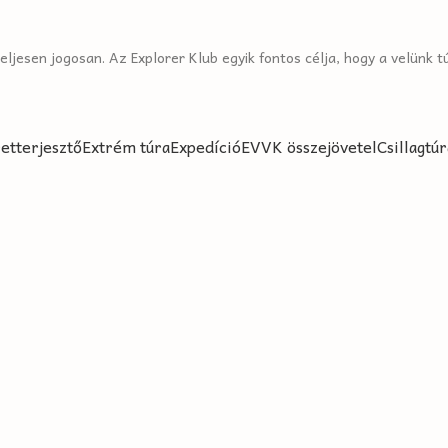
ljesen jogosan. Az Explorer Klub egyik fontos célja, hogy a velünk t
etterjesztő
Extrém túra
Expedíció
EVVK összejövetel
Csillagtúr