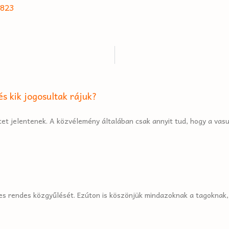
e823
s kik jogosultak rájuk?
et jelentenek. A közvélemény általában csak annyit tud, hogy a vas
s rendes közgyűlését. Ezúton is köszönjük mindazoknak a tagoknak, a