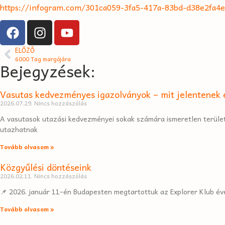
https://infogram.com/301ca059-3fa5-417a-83bd-d38e2fa4
ELŐZŐ
6000 Tag margójára
Bejegyzések:
Vasutas kedvezményes igazolványok – mit jelentenek é
2026.07.29.
Nincs hozzászólás
A vasutasok utazási kedvezményei sokak számára ismeretlen terület
utazhatnak
Tovább olvasom »
Közgyűlési döntéseink
2026.02.11.
Nincs hozzászólás
📌 2026. január 11-én Budapesten megtartottuk az Explorer Klub éve
Tovább olvasom »