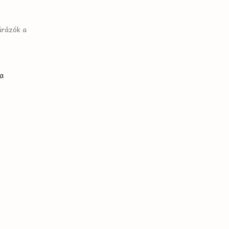
úrázók a
a