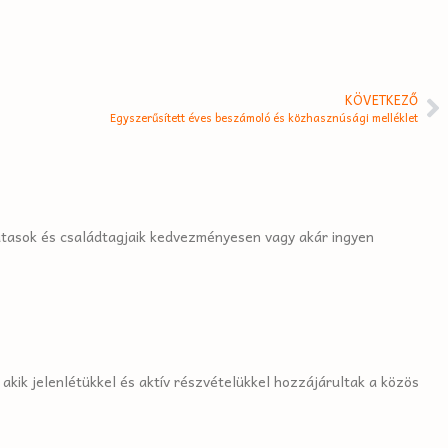
KÖVETKEZŐ
Egyszerűsített éves beszámoló és közhasznúsági melléklet
utasok és családtagjaik kedvezményesen vagy akár ingyen
kik jelenlétükkel és aktív részvételükkel hozzájárultak a közös