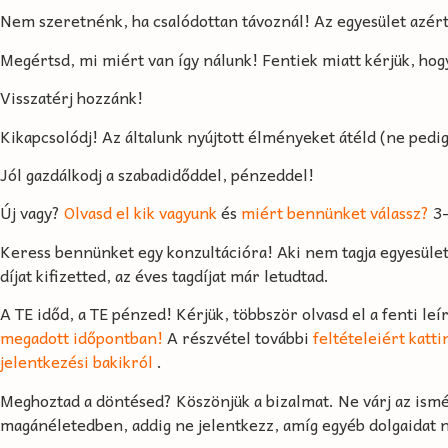
Nem szeretnénk, ha csalódottan távoznál! Az egyesület azért
Megértsd, mi miért van így nálunk! Fentiek miatt kérjük, hogy
Visszatérj hozzánk!
Kikapcsolódj! Az általunk nyújtott élményeket átéld (ne pedi
Jól gazdálkodj a szabadidőddel, pénzeddel!
Új vagy?
Olvasd el kik vagyunk
és
miért bennünket válassz?
3-
Keress bennünket egy konzultációra! Aki nem tagja egyesül
díjat kifizetted, az éves tagdíjat már letudtad.
A TE időd, a TE pénzed! Kérjük, többször olvasd el a fenti leí
megadott időpontban!
A részvétel további
feltételeiért katti
jelentkezési bakikról
.
Meghoztad a döntésed? Köszönjük a bizalmat. Ne várj az ismé
magánéletedben, addig ne jelentkezz, amíg egyéb dolgaidat