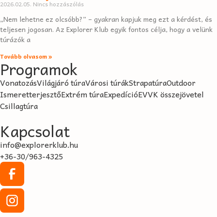
2026.02.05.
Nincs hozzászólás
„Nem lehetne ez olcsóbb?” – gyakran kapjuk meg ezt a kérdést, és
teljesen jogosan. Az Explorer Klub egyik fontos célja, hogy a velünk
túrázók a
Tovább olvasom »
Programok
Vonatozás
Világjáró túra
Városi túrák
Strapatúra
Outdoor
Ismeretterjesztő
Extrém túra
Expedíció
EVVK összejövetel
Csillagtúra
Kapcsolat
info@explorerklub.hu
+36-30/963-4325