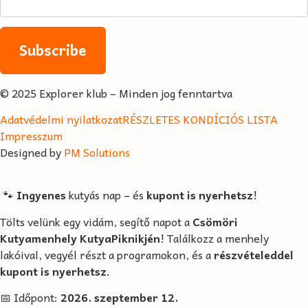
© 2025 Explorer klub – Minden jog fenntartva
Adatvédelmi nyilatkozat
RÉSZLETES KONDÍCIÓS LISTA
Impresszum
Designed by
PM Solutions
🐾
Ingyenes
kutyás nap – és
kupont is nyerhetsz
!
Tölts velünk egy vidám, segítő napot a
Csömöri
Kutyamenhely KutyaPiknikjén
! Találkozz a menhely
lakóival, vegyél részt a programokon, és a
részvételeddel
kupont is nyerhetsz
.
📅 Időpont:
2026. szeptember 12.