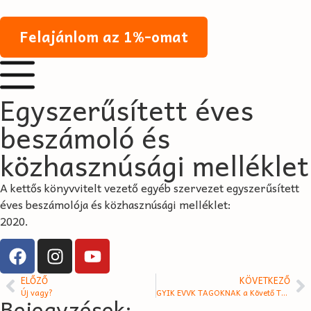
Felajánlom az 1%-omat
Egyszerűsített éves
beszámoló és
közhasznúsági melléklet
A kettős könyvvitelt vezető egyéb szervezet egyszerűsített
éves beszámolója és közhasznúsági melléklet:
2020.
ELŐZŐ
KÖVETKEZŐ
Új vagy?
GYIK EVVK TAGOKNAK a Követő Támogató státuszról
Bejegyzések: