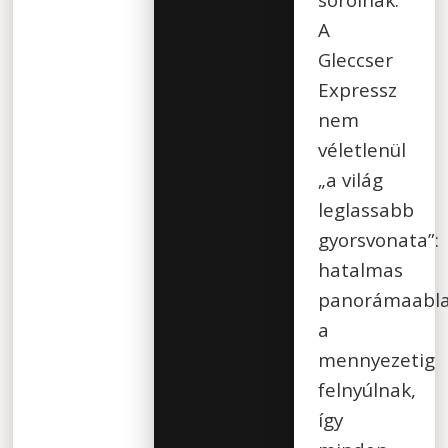
A
Gleccser
Expressz
nem
véletlenül
„a világ
leglassabb
gyorsvonata”:
hatalmas
panorámaabla
a
mennyezetig
felnyúlnak,
így