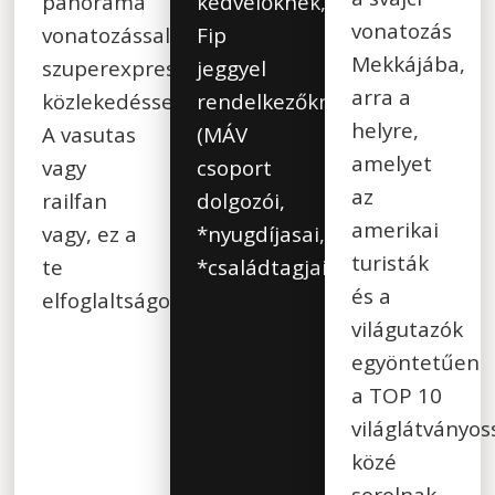
panoráma
kedvelőknek,
vonatozás
vonatozással,
Fip
Mekkájába,
szuperexpressz
jeggyel
arra a
közlekedéssel.
rendelkezőknek
helyre,
A vasutas
(MÁV
amelyet
vagy
csoport
az
railfan
dolgozói,
amerikai
vagy, ez a
*nyugdíjasai,
turisták
te
*családtagjai)
és a
elfoglaltságod.
világutazók
egyöntetűen
a TOP 10
világlátványos
közé
sorolnak.