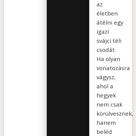
az
életben
átélni egy
igazi
svájci téli
csodát.
Ha olyan
vonatozásra
vágysz,
ahol a
hegyek
nem csak
körülvesznek,
hanem
beléd