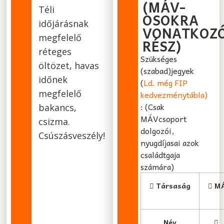
(MÁV-
Téli
OSOKRA
időjárásnak
VONATKOZ
megfelelő
RÉSZ)
réteges
Szükséges
öltözet, havas
(szabad)jegyek
időnek
(
Ld. még FIP
megfelelő
kedvezménytábla)
: (Csak
bakancs,
MÁVcsoport
csizma.
dolgozói,
Csúszásveszély!
nyugdíjasai azok
családtgaja
számára)
Társaság
MÁ
Név