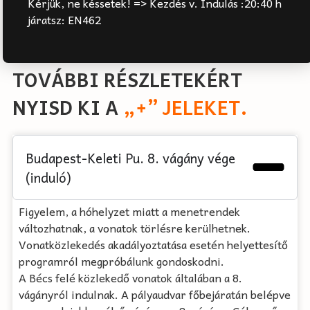
Kérjük, ne késsetek! => Kezdés v. Indulás :20:40 h
járatsz: EN462
TOVÁBBI RÉSZLETEKÉRT
NYISD KI A
„+” JELEKET.
Budapest-Keleti Pu. 8. vágány vége
(induló)
Figyelem, a hóhelyzet miatt a menetrendek
változhatnak, a vonatok törlésre kerülhetnek.
Vonatközlekedés akadályoztatása esetén helyettesítő
programról megpróbálunk gondoskodni.
A Bécs felé közlekedő vonatok általában a 8.
vágányról indulnak. A pályaudvar főbejáratán belépve