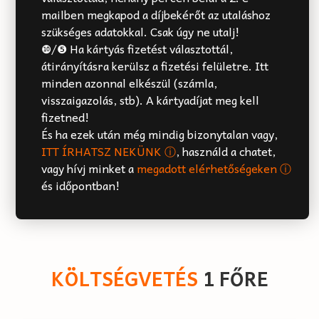
mailben megkapod a díjbekérőt az utaláshoz
szükséges adatokkal. Csak úgy ne utalj!
❿/❺ Ha kártyás fizetést választottál,
átirányításra kerülsz a fizetési felületre. Itt
minden azonnal elkészül (számla,
visszaigazolás, stb). A kártyadíjat meg kell
fizetned!
És ha ezek után még mindig bizonytalan vagy,
ITT ÍRHATSZ NEKÜNK ⓘ
, használd a chatet,
vagy hívj minket a
megadott elérhetőségeken ⓘ
és időpontban!
KÖLTSÉGVETÉS
1 FŐRE