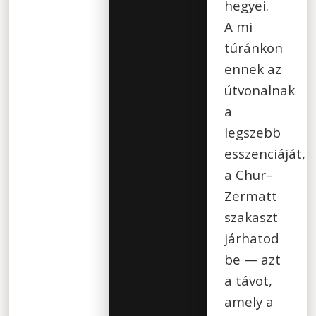
hegyei.
A mi
túránkon
ennek az
útvonalnak
a
legszebb
esszenciáját,
a Chur–
Zermatt
szakaszt
járhatod
be — azt
a távot,
amely a