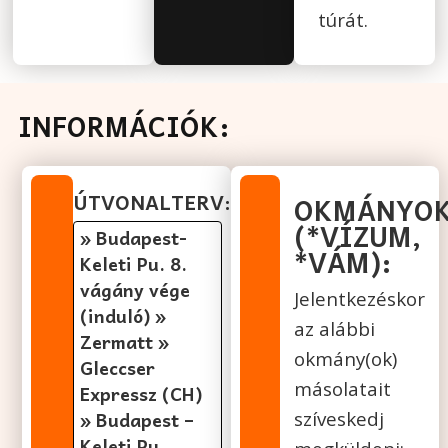
túrát.
INFORMÁCIÓK:​
ÚTVONALTERV:
OKMÁNYO
(*VÍZUM,
» Budapest-
*VÁM):
Keleti Pu. 8.
vágány vége
Jelentkezéskor
(induló) »
az alábbi
Zermatt »
okmány(ok)
Gleccser
másolatait
Expressz (CH)
» Budapest –
szíveskedj
Keleti Pu