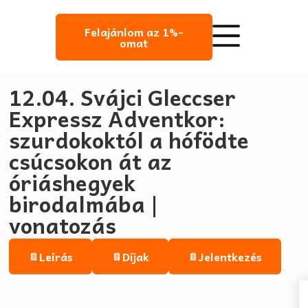
Felajánlom az 1%-
omat
12.04. Svájci Gleccser
Expressz Adventkor:
szurdokoktól a hófödte
csúcsokon át az
óriáshegyek
birodalmába |
vonatozás
Leírás
Díjak
Jelentkezés