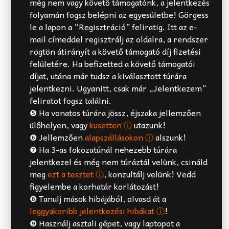
még nem vagy követő támogatónk, a jelentkezés
folyamán fogsz belépni az egyesületbe! Görgess
le a lapon a “Regisztráció” feliratig. Itt az e-
mail címeddel regisztrálj az oldalra, a rendszer
rögtön átirányít a követő támogató díj fizetési
felületére. Ha befizetted a követő támogatói
díjat, utána már tudsz a kiválasztott túrára
jelentkezni. Ugyanitt, csak már „Jelentkezem”
feliratot fogsz találni.
❺ Ha vonatos túrára jössz, éjszaka jellemzően
ülőhelyen, vagy
kusetten ⓘ
utazunk!
❻ Jellemzően
alapszállásokon ⓘ
alszunk!
❼ Ha 3-as fokozatúnál nehezebb túrára
jelentkezel és még nem túráztál velünk, csináld
meg
ezt a tesztet ⓘ
, konzultálj velünk! Vedd
figyelembe a korhatár korlátozást!
❽ Tanulj mások hibájából, olvasd át a
leggyakoribb jelentkezési hibákat ⓘ
!
❾ Használj asztali gépet, vagy laptopot a