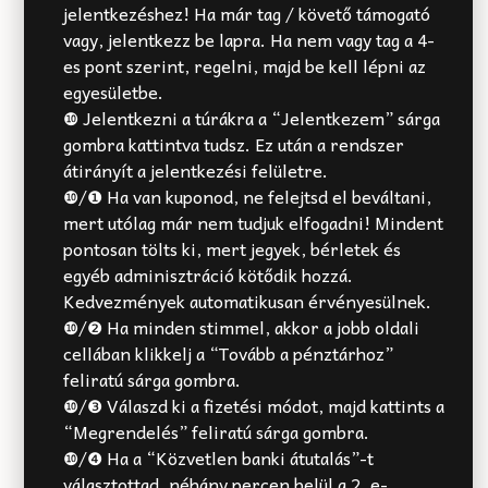
jelentkezéshez! Ha már tag / követő támogató
vagy, jelentkezz be lapra. Ha nem vagy tag a 4-
es pont szerint, regelni, majd be kell lépni az
egyesületbe.
❿ Jelentkezni a túrákra a “Jelentkezem” sárga
gombra kattintva tudsz. Ez után a rendszer
átirányít a jelentkezési felületre.
❿/❶ Ha van kuponod, ne felejtsd el beváltani,
mert utólag már nem tudjuk elfogadni! Mindent
pontosan tölts ki, mert jegyek, bérletek és
egyéb adminisztráció kötődik hozzá.
Kedvezmények automatikusan érvényesülnek.
❿/❷ Ha minden stimmel, akkor a jobb oldali
cellában klikkelj a “Tovább a pénztárhoz”
feliratú sárga gombra.
❿/❸ Válaszd ki a fizetési módot, majd kattints a
“Megrendelés” feliratú sárga gombra.
❿/❹ Ha a “Közvetlen banki átutalás”-t
választottad, néhány percen belül a 2. e-