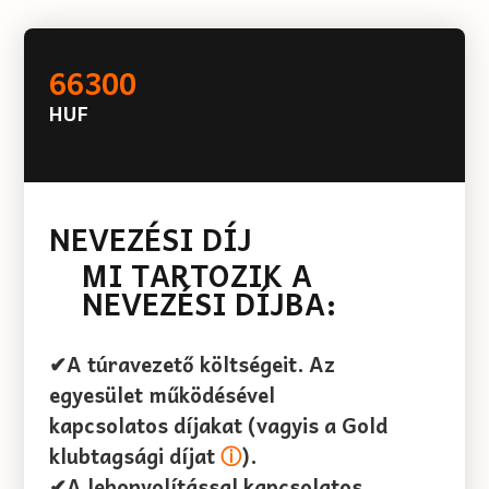
66300
HUF
NEVEZÉSI DÍJ
MI TARTOZIK A
NEVEZÉSI DÍJBA:
✔A túravezető költségeit. Az
egyesület működésével
kapcsolatos díjakat (vagyis a Gold
klubtagsági díjat
ⓘ
).
✔A lebonyolítással kapcsolatos