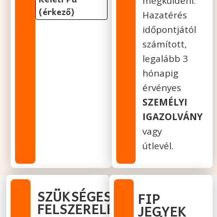
megküldeni:
(érkező)
Hazatérés
időpontjától
számított,
legalább 3
hónapig
érvényes
SZEMÉLYI
IGAZOLVÁNY
vagy
útlevél.
SZÜKSÉGES
FIP
FELSZERELÉS:
JEGYEK