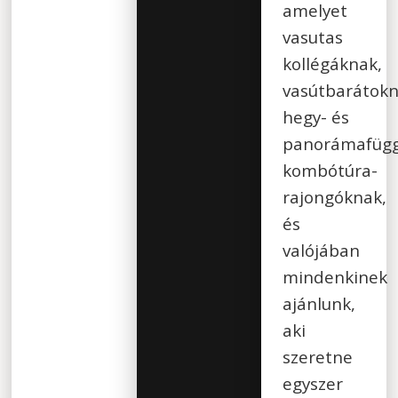
amelyet
vasutas
kollégáknak,
vasútbarátokn
hegy- és
panorámafügg
kombótúra-
rajongóknak,
és
valójában
mindenkinek
ajánlunk,
aki
szeretne
egyszer