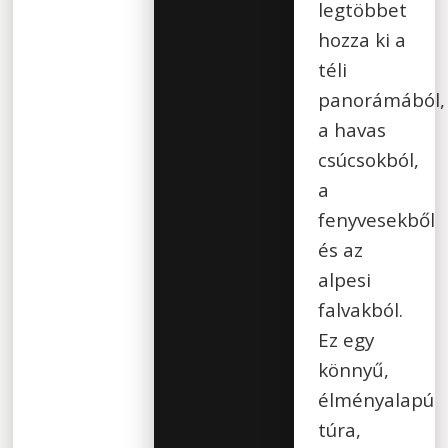
legtöbbet
hozza ki a
téli
panorámából,
a havas
csúcsokból,
a
fenyvesekből
és az
alpesi
falvakból.
Ez egy
könnyű,
élményalapú
túra,