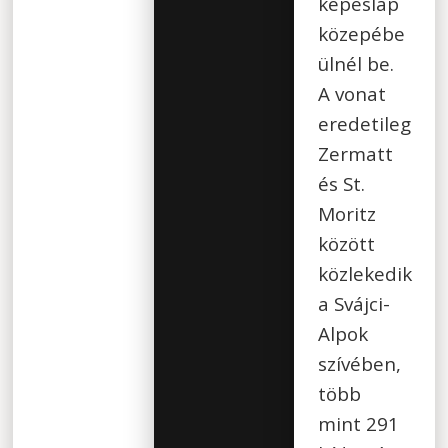
képeslap
közepébe
ülnél be.
A vonat
eredetileg
Zermatt
és St.
Moritz
között
közlekedik
a Svájci-
Alpok
szívében,
több
mint 291