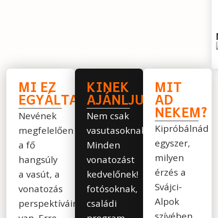
MI EZ
KINEK
MIT
EGYÁLTALÁN?
AJÁNLJUK:
AD
NEKEM?
Nevének
Nem csak
Kipróbálnád
megfelelően
vasutasoknak!
egyszer,
a fő
Minden
milyen
hangsúly
vonatozást
érzés a
a vasút, a
kedvelőnek!
Svájci-
vonatozás
fotósoknak,
Alpok
perspektíváin
családi
szívében
van. Erre
program,