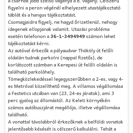
a csarnok jobb szélső vágánya a 8. vágány. Célszerű
figyelni a peron végénél elhelyezett utastájékoztató
táblát és a hangos tájékoztatást.
Csomagjaidra figyelj, ne hagyd őrizetlenül, nehogy
idegenek ellopjanak valamit. Utazási probléma
esetén telefonon a
36-1-3494949
számon lehet
tájékoztatást kérni.
Az autóval érkezők a pályaudvar Thököly út felőli
oldalán tudnak parkolni (nappal fizetős), de
korlátozott számban a Kerepesi út felőli oldalán is
található parkolóhely.
Tömegközlekedéssel legegyszerűbben a 2-es, vagy 4-
es Metróval közelíthető meg. A villamos végállomása
a Festetics utcában van (23, 24-es járatok), ami 3
perc gyalog az állomástól. Az Keleti környékén
számos autóbuszjárat megállója, illetve végállomása
található.
A vonattal távolabbról érkezőknek a belföldi vonatok
jelentősebb késését is célszerű kalkulálni. Tehát a