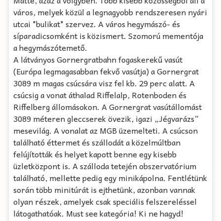
Matte, azaz a völgyben. Több kisebb közösségből áll a
város, melyek közül a legnagyobb rendszeresen nyári
utcai "bulikat" szervez. A város hegymászó- és
síparadicsomként is közismert. Szomorú mementója
a hegymászótemető.
A látványos Gornergratbahn fogaskerekű vasút
(Európa legmagasabban fekvő vasútja) a Gornergrat
3089 m magas csúcsára visz fel kb. 29 perc alatt. A
csúcsig a vonat áthalad Riffelalp, Rotenboden és
Riffelberg állomásokon. A Gornergrat vasútállomást
3089 méteren gleccserek övezik, igazi „Jégvarázs”
mesevilág. A vonalat az MGB üzemelteti. A csúcson
található éttermet és szállodát a közelmúltban
felújították és helyet kapott benne egy kisebb
üzletközpont is. A szálloda tetején obszervatórium
található, mellette pedig egy minikápolna. Fentlétünk
során több minitúrát is ejthetünk, azonban vannak
olyan részek, amelyek csak speciális felszereléssel
látogathatóak. Must see kategória! Ki ne hagyd!