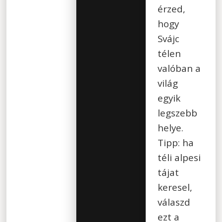
érzed,
hogy
Svájc
télen
valóban a
világ
egyik
legszebb
helye.
Tipp: ha
téli alpesi
tájat
keresel,
válaszd
ezt a