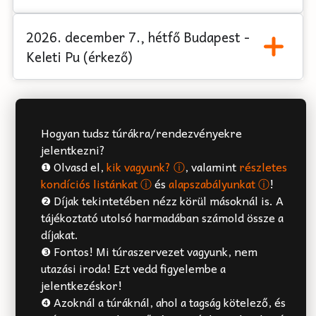
2026. december 7., hétfő Budapest -
Keleti Pu (érkező)
Hogyan tudsz túrákra/rendezvényekre
jelentkezni?
❶ Olvasd el,
kik vagyunk? ⓘ
, valamint
részletes
kondíciós listánkat ⓘ
és
alapszabályunkat ⓘ
!
❷ Díjak tekintetében nézz körül másoknál is. A
tájékoztató utolsó harmadában számold össze a
díjakat.
❸ Fontos! Mi túraszervezet vagyunk, nem
utazási iroda! Ezt vedd figyelembe a
jelentkezéskor!
❹ Azoknál a túráknál, ahol a tagság kötelező, és