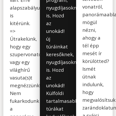
vonatról,
alapszabályunkban
nyugdíjasoknak
panorámaabl
is
is, Hozd
mögül
kitérünk.
az
nézni,
=>
unokád!
ahogy a
Útrakelünk,
új
tél épp
hogy egy
túráinkat
mesét ír
szupervonatot,
keresőknek,
körülötted?
vagy egy
nyugdíjasoknak
Ismét
világhírű
is. Hozd
útnak
vasuta(s)t
az
indulunk,
megnézzünk!
unokád!
hogy
Nem
Külföldi
megvalósítsuk
fukarkodunk
tartalmasabb
zarándoklatu
a
túrákat
a svájci