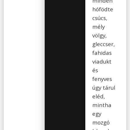
minden
hófödte
csúcs,
mély
völgy,
gleccser,
fahidas
viadukt
és
fenyves
úgy tárul
eléd,
mintha
egy
mozgó