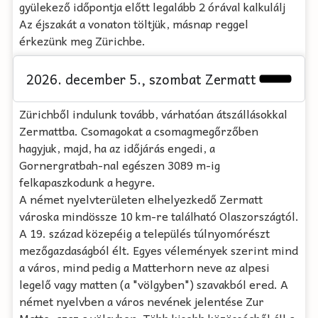
gyülekező időpontja előtt legalább 2 órával kalkulálj
Az éjszakát a vonaton töltjük, másnap reggel
érkezünk meg Zürichbe.
2026. december 5., szombat Zermatt
Zürichből indulunk tovább, várhatóan átszállásokkal
Zermattba. Csomagokat a csomagmegőrzőben
hagyjuk, majd, ha az időjárás engedi, a
Gornergratbah-nal egészen 3089 m-ig
felkapaszkodunk a hegyre.
A német nyelvterületen elhelyezkedő Zermatt
városka mindössze 10 km-re található Olaszországtól.
A 19. század közepéig a település túlnyomórészt
mezőgazdaságból élt. Egyes vélemények szerint mind
a város, mind pedig a Matterhorn neve az alpesi
legelő vagy matten (a "völgyben") szavakból ered. A
német nyelvben a város nevének jelentése Zur