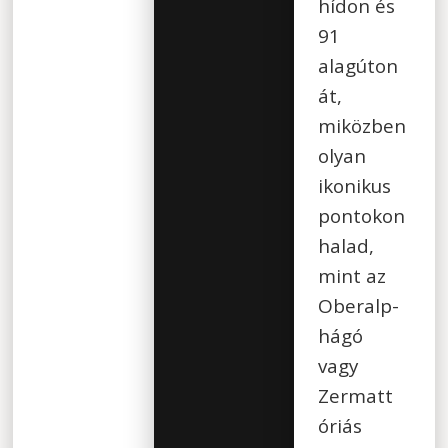
hídon és
91
alagúton
át,
miközben
olyan
ikonikus
pontokon
halad,
mint az
Oberalp-
hágó
vagy
Zermatt
óriás