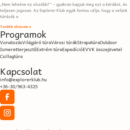
„Nem lehetne ez olcsóbb?” – gyakran kapjuk meg ezt a kérdést, és
teljesen jogosan. Az Explorer Klub egyik fontos célja, hogy a velünk
túrázók a
Tovább olvasom »
Programok
Vonatozás
Világjáró túra
Városi túrák
Strapatúra
Outdoor
Ismeretterjesztő
Extrém túra
Expedíció
EVVK összejövetel
Csillagtúra
Kapcsolat
info@explorerklub.hu
+36-30/963-4325