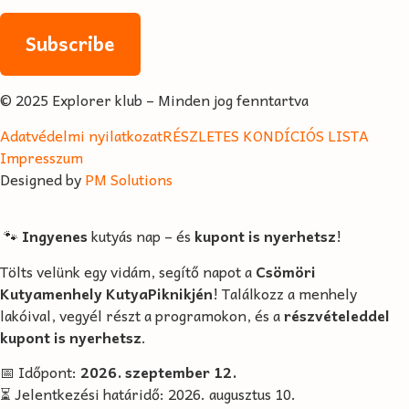
© 2025 Explorer klub – Minden jog fenntartva
Adatvédelmi nyilatkozat
RÉSZLETES KONDÍCIÓS LISTA
Impresszum
Designed by
PM Solutions
🐾
Ingyenes
kutyás nap – és
kupont is nyerhetsz
!
Tölts velünk egy vidám, segítő napot a
Csömöri
Kutyamenhely KutyaPiknikjén
! Találkozz a menhely
lakóival, vegyél részt a programokon, és a
részvételeddel
kupont is nyerhetsz
.
📅 Időpont:
2026. szeptember 12.
⏳ Jelentkezési határidő: 2026. augusztus 10.