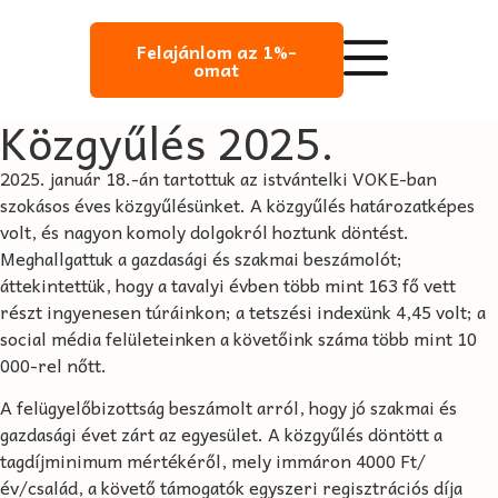
Felajánlom az 1%-
omat
Közgyűlés 2025.
2025. január 18.-án tartottuk az istvántelki VOKE-ban
szokásos éves közgyűlésünket. A közgyűlés határozatképes
volt, és nagyon komoly dolgokról hoztunk döntést.
Meghallgattuk a gazdasági és szakmai beszámolót;
áttekintettük, hogy a tavalyi évben több mint 163 fő vett
részt ingyenesen túráinkon; a tetszési indexünk 4,45 volt; a
social média felületeinken a követőink száma több mint 10
000-rel nőtt.
A felügyelőbizottság beszámolt arról, hogy jó szakmai és
gazdasági évet zárt az egyesület. A közgyűlés döntött a
tagdíjminimum mértékéről, mely immáron 4000 Ft/
év/család, a követő támogatók egyszeri regisztrációs díja