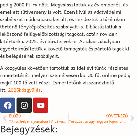
pedig 2000 Ft-ra nőtt. Megválasztottuk az év emberét, és
emellett sütiverseny is volt. Ezen kívül az adatvédelmi
szabályzat módosításra került, és rendeztük a túráinkon
történő fényképkészítés szabályait is. Elbúcsúztattuk a
leköszönő felügyelőbizottsági tagokat, aztán röviden
kitértünk a 2025. évi túratervekre. Az alapszabályban
egyértelműsítettük a követő támogatók és pártoló tagok ki-
és belépésének szabályait.
A közgyűlés követően tartottuk az idei évi túrák részletes
ismertetését, melyen személyesen kb. 30 fő, online pedig
majd’ 100 fő vett részt. Ismertetőnk visszanézhető
itt:
2025közgyűlés
.
ELŐZŐ
KÖVETKEZŐ
Titkos helyek nyomában | A dél-amerikai kaland…
Túrázás, avagy hogyan fogom bírni?
Bejegyzések: