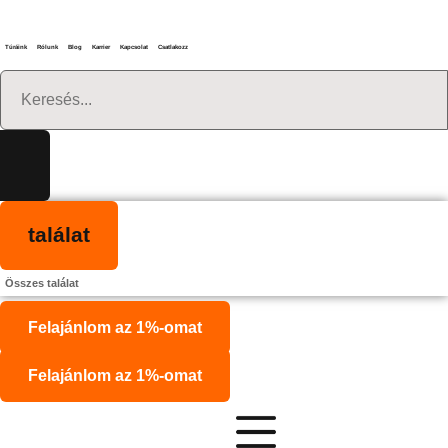
Ugrás
a
Túráink
Rólunk
Blog
Karrier
Kapcsolat
Csatlakozz
tartalomhoz
Search
...
találat
Összes találat
Felajánlom az 1%-omat
Felajánlom az 1%-omat