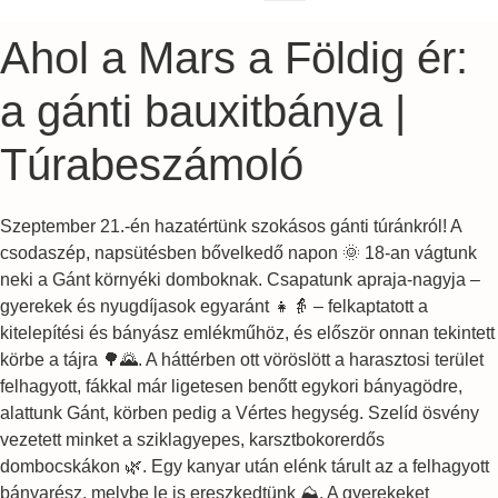
Ahol a Mars a Földig ér:
a gánti bauxitbánya |
Túrabeszámoló
Szeptember 21.-én hazatértünk szokásos gánti túránkról! A
csodaszép, napsütésben bővelkedő napon 🌞 18-an vágtunk
neki a Gánt környéki domboknak. Csapatunk apraja-nagyja –
gyerekek és nyugdíjasok egyaránt 👧👵 – felkaptatott a
kitelepítési és bányász emlékműhöz, és először onnan tekintett
körbe a tájra 🌳🌄. A háttérben ott vöröslött a harasztosi terület
felhagyott, fákkal már ligetesen benőtt egykori bányagödre,
alattunk Gánt, körben pedig a Vértes hegység. Szelíd ösvény
vezetett minket a sziklagyepes, karsztbokorerdős
dombocskákon 🌿. Egy kanyar után elénk tárult az a felhagyott
bányarész, melybe le is ereszkedtünk ⛰️. A gyerekeket