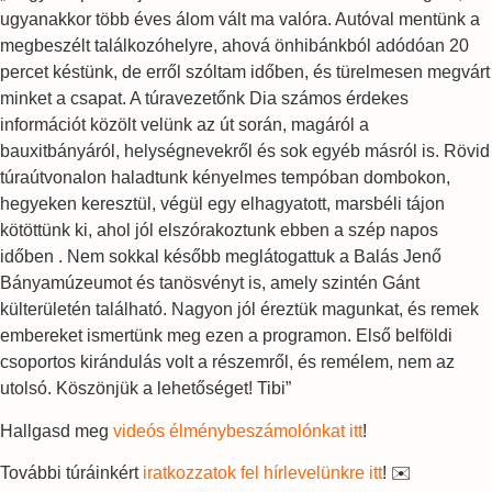
ugyanakkor több éves álom vált ma valóra. Autóval mentünk a
megbeszélt találkozóhelyre, ahová önhibánkból adódóan 20
percet késtünk, de erről szóltam időben, és türelmesen megvárt
minket a csapat. A túravezetőnk Dia számos érdekes
információt közölt velünk az út során, magáról a
bauxitbányáról, helységnevekről és sok egyéb másról is. Rövid
túraútvonalon haladtunk kényelmes tempóban dombokon,
hegyeken keresztül, végül egy elhagyatott, marsbéli tájon
kötöttünk ki, ahol jól elszórakoztunk ebben a szép napos
időben . Nem sokkal később meglátogattuk a Balás Jenő
Bányamúzeumot és tanösvényt is, amely szintén Gánt
külterületén található. Nagyon jól éreztük magunkat, és remek
embereket ismertünk meg ezen a programon‍. Első belföldi
csoportos kirándulás volt a részemről, és remélem, nem az
utolsó. Köszönjük a lehetőséget! Tibi”
Hallgasd meg
videós élménybeszámolónkat itt
!
További túráinkért
iratkozzatok fel hírlevelünkre itt
! ✉️