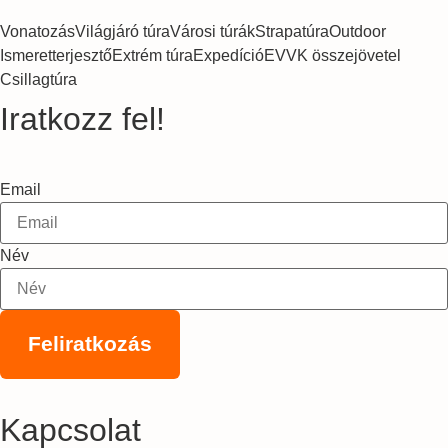
Vonatozás
Világjáró túra
Városi túrák
Strapatúra
Outdoor
Ismeretterjesztő
Extrém túra
Expedíció
EVVK összejövetel
Csillagtúra
Iratkozz fel!
Email
Név
Feliratkozás
Kapcsolat