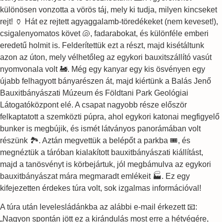
különösen vonzotta a vörös táj, mely ki tudja, milyen kincseket
rejt! 🏺 Hát ez rejtett agyaggalamb-töredékeket (nem keveset!),
csigalenyomatos követ 🐚, fadarabokat, és különféle emberi
eredetű holmit is. Felderítettük ezt a részt, majd kisétáltunk
azon az úton, mely vélhetőleg az egykori bauxitszállító vasút
nyomvonala volt 🚂. Még egy kanyar egy kis ösvényen egy
újabb felhagyott bányarészen át, majd kiértünk a Balás Jenő
Bauxitbányászati Múzeum és Földtani Park Geológiai
Látogatóközpont elé. A csapat nagyobb része először
felkaptatott a szemközti púpra, ahol egykori katonai megfigyelő
bunker is megbújik, és ismét látványos panorámában volt
részünk 🏞️. Aztán megvettük a belépőt a parkba 🎟️, és
megnéztük a táróban kialakított bauxitbányászati kiállítást,
majd a tanösvényt is körbejártuk, jól megbámulva az egykori
bauxitbányászat mára megmaradt emlékeit 🏭. Ez egy
kifejezetten érdekes túra volt, sok izgalmas információval!
A túra után levelesládánkba az alábbi e-mail érkezett 📧:
„Nagyon spontán jött ez a kirándulás most erre a hétvégére,