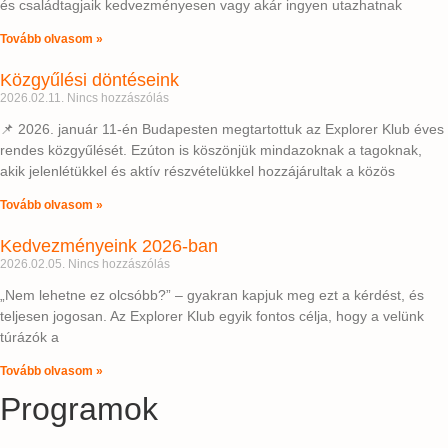
és családtagjaik kedvezményesen vagy akár ingyen utazhatnak
Tovább olvasom »
Közgyűlési döntéseink
2026.02.11.
Nincs hozzászólás
📌 2026. január 11-én Budapesten megtartottuk az Explorer Klub éves
rendes közgyűlését. Ezúton is köszönjük mindazoknak a tagoknak,
akik jelenlétükkel és aktív részvételükkel hozzájárultak a közös
Tovább olvasom »
Kedvezményeink 2026-ban
2026.02.05.
Nincs hozzászólás
„Nem lehetne ez olcsóbb?” – gyakran kapjuk meg ezt a kérdést, és
teljesen jogosan. Az Explorer Klub egyik fontos célja, hogy a velünk
túrázók a
Tovább olvasom »
Programok