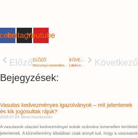
cebook
Instagram
Youtube
Előző
Következő
ELŐZŐ
KÖVETKEZŐ
Börzsönyi nemesfémbányák nyomában | Túrabeszámoló
Lillafüred: pisztráng, palota- és panorámatúra | Túrabeszámoló
Bejegyzések:
Vasutas kedvezményes igazolványok – mit jelentenek
és kik jogosultak rájuk?
2026.07.29.
Nincs hozzászólás
A vasutasok utazási kedvezményei sokak számára ismeretlen területet
jelentenek. A közvélemény általában csak annyit tud, hogy a vasutasok