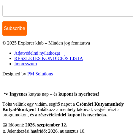
Name
© 2025 Explorer klub – Minden jog fenntartva
Adatvédelmi nyilatkozat
RÉSZLETES KONDÍCIÓS LISTA
Impresszum
Designed by
PM Solutions
🐾
Ingyenes
kutyás nap – és
kupont is nyerhetsz
!
Tölts velünk egy vidám, segítő napot a
Csömöri Kutyamenhely
KutyaPiknikjén
! Találkozz a menhely lakóival, vegyél részt a
programokon, és a
részvételeddel kupont is nyerhetsz
.
📅 Időpont:
2026. szeptember 12.
⏳ Jelentkezési határidő: 2026. augusztus 10.