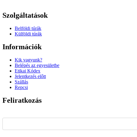
Szolgáltatások
Belföldi túrák
Külföldi túrák
Információk
Kik vagyunk?
Belépés az egyesületbe
Etikai Kódex
Jelentkezés előtt
Szállás
Repcsi
Feliratkozás
Email Address*