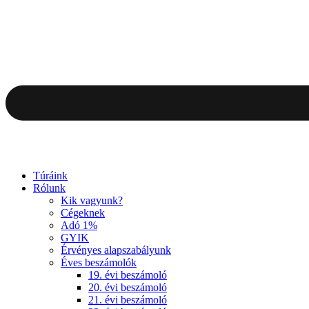
Túráink
Rólunk
Kik vagyunk?
Cégeknek
Adó 1%
GYIK
Érvényes alapszabályunk
Éves beszámolók
19. évi beszámoló
20. évi beszámoló
21. évi beszámoló