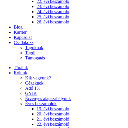
22. évi beszámoló
23. évi beszámoló
24. évi beszámoló
25. évi beszámoló
26. évi beszámoló
Blog
Karrier
Kapcsolat
Csatlakozz
Tagoknak
Tagdíj
Támogatás
Túráink
Rólunk
Kik vagyunk?
Cégeknek
Adó 1%
GYIK
Érvényes alapszabályunk
Éves beszámolók
19. évi beszámoló
20. évi beszámoló
21. évi beszámoló
22. évi beszámoló