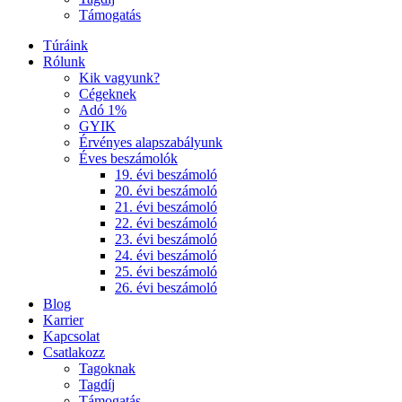
Támogatás
Túráink
Rólunk
Kik vagyunk?
Cégeknek
Adó 1%
GYIK
Érvényes alapszabályunk
Éves beszámolók
19. évi beszámoló
20. évi beszámoló
21. évi beszámoló
22. évi beszámoló
23. évi beszámoló
24. évi beszámoló
25. évi beszámoló
26. évi beszámoló
Blog
Karrier
Kapcsolat
Csatlakozz
Tagoknak
Tagdíj
Támogatás