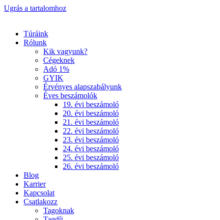
Ugrás a tartalomhoz
Túráink
Rólunk
Kik vagyunk?
Cégeknek
Adó 1%
GYIK
Érvényes alapszabályunk
Éves beszámolók
19. évi beszámoló
20. évi beszámoló
21. évi beszámoló
22. évi beszámoló
23. évi beszámoló
24. évi beszámoló
25. évi beszámoló
26. évi beszámoló
Blog
Karrier
Kapcsolat
Csatlakozz
Tagoknak
Tagdíj