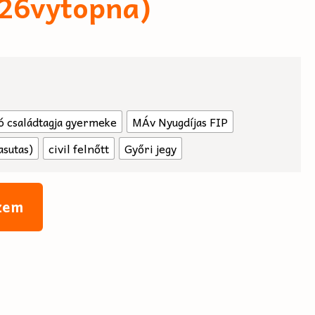
(26vytopna)
 családtagja gyermeke
MÁv Nyugdíjas FIP
asutas)
civil felnőtt
Győri jegy
zem