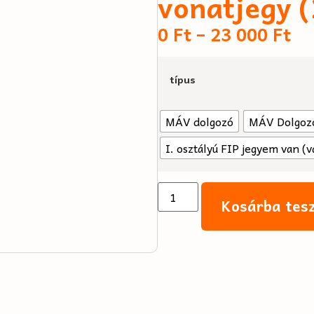
vonatjegy 
0
Ft
–
23 000
Ft
típus
MÁV dolgozó
MÁV Dolgozó
I. osztályú FIP jegyem van (v
Kosárba tes