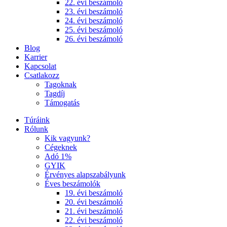
22. évi beszámoló
23. évi beszámoló
24. évi beszámoló
25. évi beszámoló
26. évi beszámoló
Blog
Karrier
Kapcsolat
Csatlakozz
Tagoknak
Tagdíj
Támogatás
Túráink
Rólunk
Kik vagyunk?
Cégeknek
Adó 1%
GYIK
Érvényes alapszabályunk
Éves beszámolók
19. évi beszámoló
20. évi beszámoló
21. évi beszámoló
22. évi beszámoló