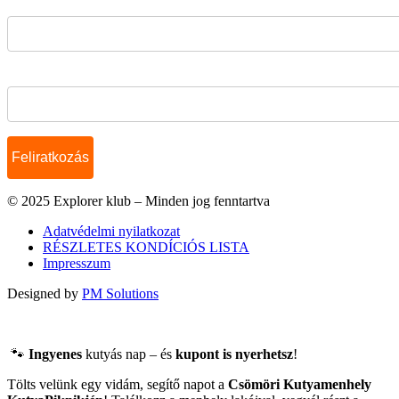
E-mail cím*
Név
© 2025 Explorer klub – Minden jog fenntartva
Adatvédelmi nyilatkozat
RÉSZLETES KONDÍCIÓS LISTA
Impresszum
Designed by
PM Solutions
🐾
Ingyenes
kutyás nap – és
kupont is nyerhetsz
!
Tölts velünk egy vidám, segítő napot a
Csömöri Kutyamenhely