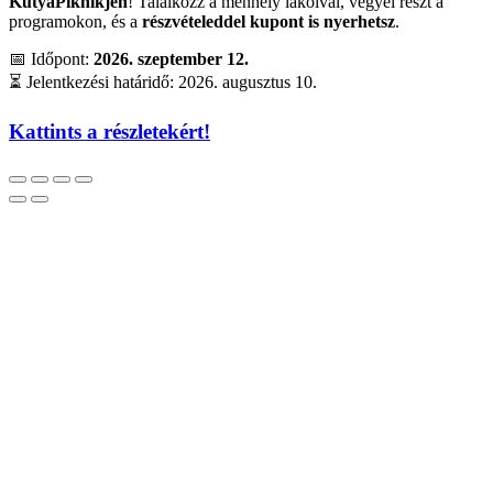
KutyaPiknikjén
! Találkozz a menhely lakóival, vegyél részt a
programokon, és a
részvételeddel kupont is nyerhetsz
.
📅 Időpont:
2026. szeptember 12.
⏳ Jelentkezési határidő: 2026. augusztus 10.
Kattints a részletekért!