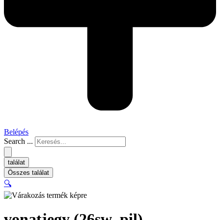
Belépés
Search ...
találat
Összes találat
🔍
vonatjegy (26sw_pil)