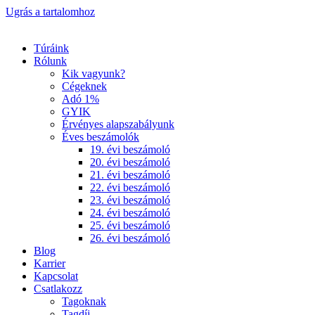
Ugrás a tartalomhoz
Túráink
Rólunk
Kik vagyunk?
Cégeknek
Adó 1%
GYIK
Érvényes alapszabályunk
Éves beszámolók
19. évi beszámoló
20. évi beszámoló
21. évi beszámoló
22. évi beszámoló
23. évi beszámoló
24. évi beszámoló
25. évi beszámoló
26. évi beszámoló
Blog
Karrier
Kapcsolat
Csatlakozz
Tagoknak
Tagdíj