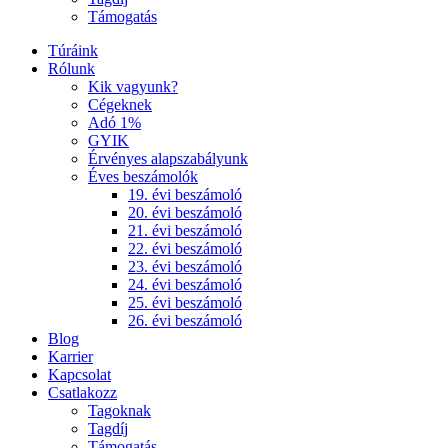
Támogatás
Túráink
Rólunk
Kik vagyunk?
Cégeknek
Adó 1%
GYIK
Érvényes alapszabályunk
Éves beszámolók
19. évi beszámoló
20. évi beszámoló
21. évi beszámoló
22. évi beszámoló
23. évi beszámoló
24. évi beszámoló
25. évi beszámoló
26. évi beszámoló
Blog
Karrier
Kapcsolat
Csatlakozz
Tagoknak
Tagdíj
Támogatás