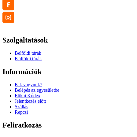
Szolgáltatások
Belföldi túrák
Külföldi túrák
Információk
Kik vagyunk?
Belépés az egyesületbe
Etikai Kódex
Jelentkezés előtt
Szállás
Repcsi
Feliratkozás