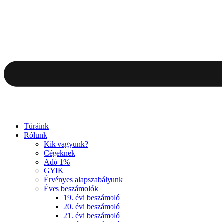
Túráink
Rólunk
Kik vagyunk?
Cégeknek
Adó 1%
GYIK
Érvényes alapszabályunk
Éves beszámolók
19. évi beszámoló
20. évi beszámoló
21. évi beszámoló