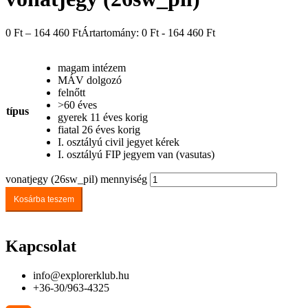
0
Ft
–
164 460
Ft
Ártartomány: 0 Ft - 164 460 Ft
magam intézem
MÁV dolgozó
felnőtt
>60 éves
típus
gyerek 11 éves korig
fiatal 26 éves korig
I. osztályú civil jegyet kérek
I. osztályú FIP jegyem van (vasutas)
vonatjegy (26sw_pil) mennyiség
Kosárba teszem
Kapcsolat
info@explorerklub.hu
+36-30/963-4325