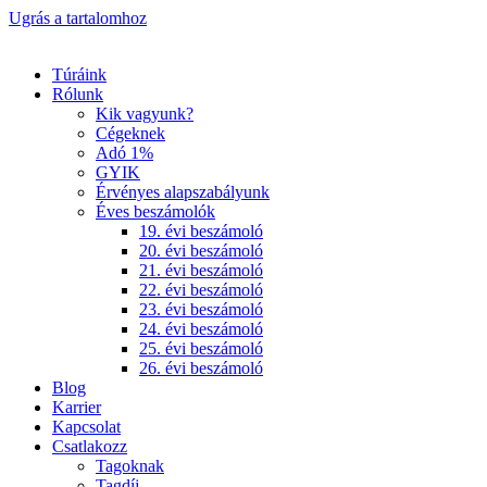
Ugrás a tartalomhoz
Túráink
Rólunk
Kik vagyunk?
Cégeknek
Adó 1%
GYIK
Érvényes alapszabályunk
Éves beszámolók
19. évi beszámoló
20. évi beszámoló
21. évi beszámoló
22. évi beszámoló
23. évi beszámoló
24. évi beszámoló
25. évi beszámoló
26. évi beszámoló
Blog
Karrier
Kapcsolat
Csatlakozz
Tagoknak
Tagdíj