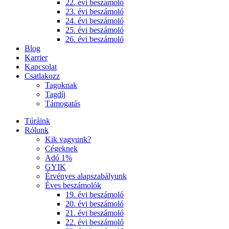
22. évi beszámoló
23. évi beszámoló
24. évi beszámoló
25. évi beszámoló
26. évi beszámoló
Blog
Karrier
Kapcsolat
Csatlakozz
Tagoknak
Tagdíj
Támogatás
Túráink
Rólunk
Kik vagyunk?
Cégeknek
Adó 1%
GYIK
Érvényes alapszabályunk
Éves beszámolók
19. évi beszámoló
20. évi beszámoló
21. évi beszámoló
22. évi beszámoló