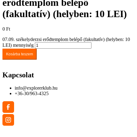
erődtemplom belépő
(fakultatív) (helyben: 10 LEI)
0
Ft
07.09. székelyderzsi erődtemplom belépő (fakultatív) (helyben: 10
LEI) mennyiség
Kosárba teszem
Kapcsolat
info@explorerklub.hu
+36-30/963-4325