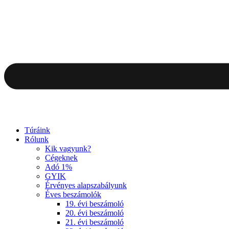
Túráink
Rólunk
Kik vagyunk?
Cégeknek
Adó 1%
GYIK
Érvényes alapszabályunk
Éves beszámolók
19. évi beszámoló
20. évi beszámoló
21. évi beszámoló