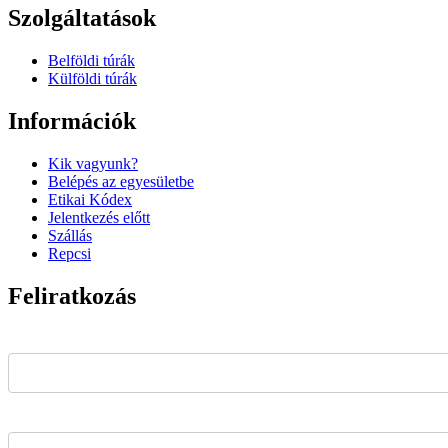
Szolgáltatások
Belföldi túrák
Külföldi túrák
Információk
Kik vagyunk?
Belépés az egyesületbe
Etikai Kódex
Jelentkezés előtt
Szállás
Repcsi
Feliratkozás
Email Address*
Name