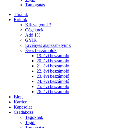
Támogatás
Túráink
Rólunk
Kik vagyunk?
Cégeknek
Adó 1%
GYIK
Érvényes alapszabályunk
Éves beszámolók
19. évi beszámoló
20. évi beszámoló
21. évi beszámoló
22. évi beszámoló
23. évi beszámoló
24. évi beszámoló
25. évi beszámoló
26. évi beszámoló
Blog
Karrier
Kapcsolat
Csatlakozz
Tagoknak
Tagdíj
Támogatás