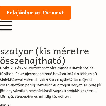
Felajánlom az 1%-omat
szatyor (kis méretre
összehajtható)
Praktikus és környezetbarát társ minden utazáshoz és
túrához. Ez az újrahasználható bevásárlótáska többszínű
kialakításával vidám, kicsire összehajtható formájának
köszönhetően pedig utazáskor alig foglal helyet. Mindig jól
jön egy váratlan bevásárlásnál vagy kirándulás közben –
könnyű, strapabíró és mindig kéznél van.
450
Ft