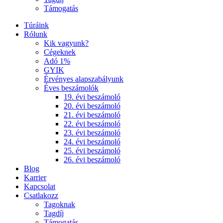
Támogatás
Túráink
Rólunk
Kik vagyunk?
Cégeknek
Adó 1%
GYIK
Érvényes alapszabályunk
Éves beszámolók
19. évi beszámoló
20. évi beszámoló
21. évi beszámoló
22. évi beszámoló
23. évi beszámoló
24. évi beszámoló
25. évi beszámoló
26. évi beszámoló
Blog
Karrier
Kapcsolat
Csatlakozz
Tagoknak
Tagdíj
Támogatás