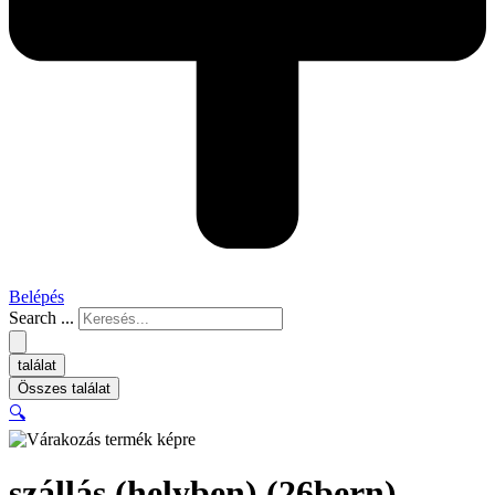
Belépés
Search ...
találat
Összes találat
🔍
szállás (helyben) (26bern)