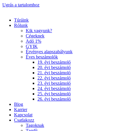
Ugrás a tartalomhoz
Túráink
Rólunk
Kik vagyunk?
Cégeknek
Adó 1%
GYIK
Érvényes alapszabályunk
Éves beszámolók
19. évi beszámoló
20. évi beszámoló
21. évi beszámoló
22. évi beszámoló
23. évi beszámoló
24. évi beszámoló
25. évi beszámoló
26. évi beszámoló
Blog
Karrier
Kapcsolat
Csatlakozz
Tagoknak
Tagdíj