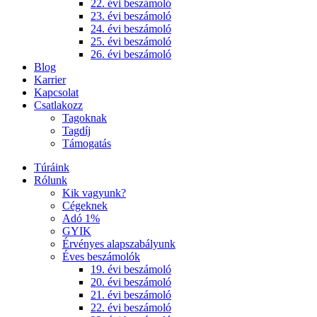
22. évi beszámoló
23. évi beszámoló
24. évi beszámoló
25. évi beszámoló
26. évi beszámoló
Blog
Karrier
Kapcsolat
Csatlakozz
Tagoknak
Tagdíj
Támogatás
Túráink
Rólunk
Kik vagyunk?
Cégeknek
Adó 1%
GYIK
Érvényes alapszabályunk
Éves beszámolók
19. évi beszámoló
20. évi beszámoló
21. évi beszámoló
22. évi beszámoló