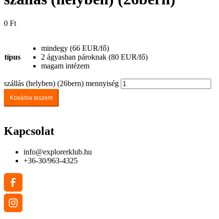
0
Ft
mindegy (66 EUR/fő)
típus
2 ágyasban pároknak (80 EUR/fő)
magam intézem
szállás (helyben) (26bern) mennyiség
Kosárba teszem
Kapcsolat
info@explorerklub.hu
+36-30/963-4325