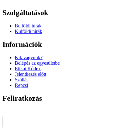
Szolgáltatások
Belföldi túrák
Külföldi túrák
Információk
Kik vagyunk?
Belépés az egyesületbe
Etikai Kódex
Jelentkezés előtt
Szállás
Repcsi
Feliratkozás
E-mail cím*
Név