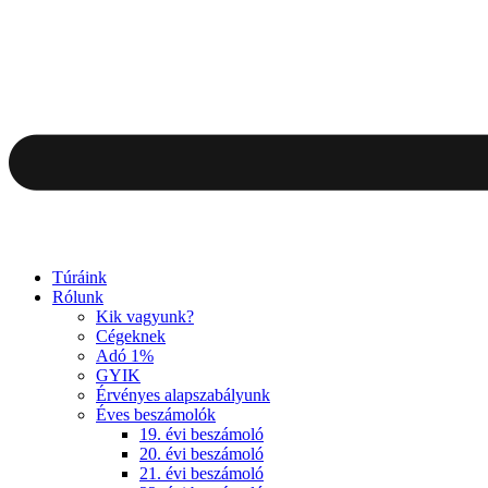
Túráink
Rólunk
Kik vagyunk?
Cégeknek
Adó 1%
GYIK
Érvényes alapszabályunk
Éves beszámolók
19. évi beszámoló
20. évi beszámoló
21. évi beszámoló