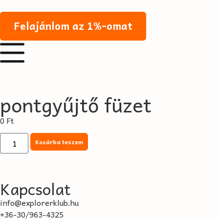
Felajánlom az 1%-omat
pontgyűjtő füzet
0
Ft
Kosárba teszem
Kapcsolat
info@explorerklub.hu
+36-30/963-4325