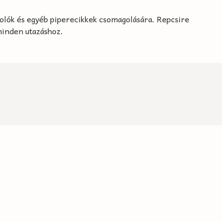
polók és egyéb piperecikkek csomagolására. Repcsire
minden utazáshoz.