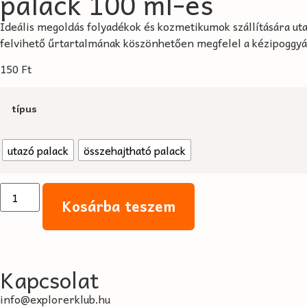
palack 100 ml-es
Ideális megoldás folyadékok és kozmetikumok szállítására ut
felvihető űrtartalmának köszönhetően megfelel a kézipoggyá
150
Ft
típus
utazó palack
összehajtható palack
Kosárba teszem
Kapcsolat
info@explorerklub.hu