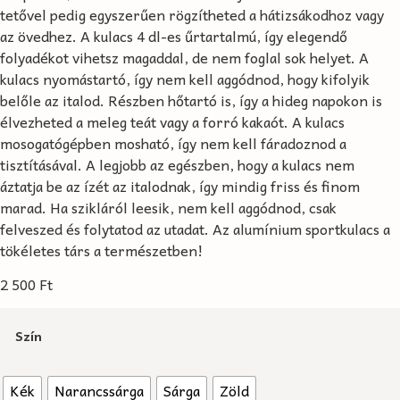
tetővel pedig egyszerűen rögzítheted a hátizsákodhoz vagy
az övedhez. A kulacs 4 dl-es űrtartalmú, így elegendő
folyadékot vihetsz magaddal, de nem foglal sok helyet. A
kulacs nyomástartó, így nem kell aggódnod, hogy kifolyik
belőle az italod. Részben hőtartó is, így a hideg napokon is
élvezheted a meleg teát vagy a forró kakaót. A kulacs
mosogatógépben mosható, így nem kell fáradoznod a
tisztításával. A legjobb az egészben, hogy a kulacs nem
áztatja be az ízét az italodnak, így mindig friss és finom
marad. Ha szikláról leesik, nem kell aggódnod, csak
felveszed és folytatod az utadat. Az alumínium sportkulacs a
tökéletes társ a természetben!
2 500
Ft
Szín
Kék
Narancssárga
Sárga
Zöld