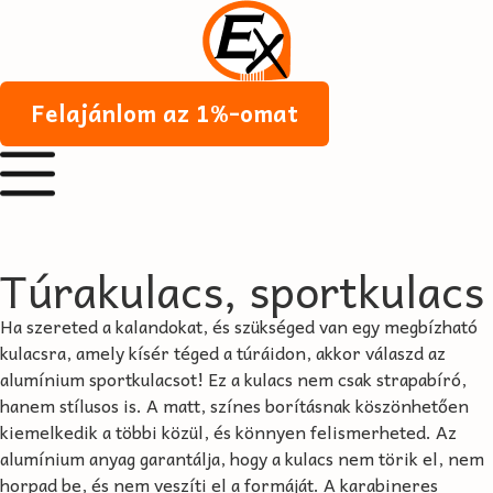
Felajánlom az 1%-omat
Túrakulacs, sportkulacs
Ha szereted a kalandokat, és szükséged van egy megbízható
kulacsra, amely kísér téged a túráidon, akkor válaszd az
alumínium sportkulacsot! Ez a kulacs nem csak strapabíró,
hanem stílusos is. A matt, színes borításnak köszönhetően
kiemelkedik a többi közül, és könnyen felismerheted. Az
alumínium anyag garantálja, hogy a kulacs nem törik el, nem
horpad be, és nem veszíti el a formáját. A karabineres