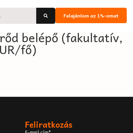
Felajánlom az 1%-omat
őd belépő (fakultatív,
EUR/fő)
Feliratkozás
E-mail cím*