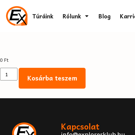
Túráink
Rólunk
Blog
Karri
0
Ft
Kosárba teszem
Kapcsolat
info@explorerklub.hu