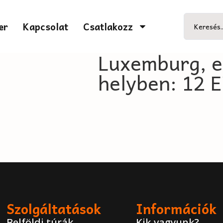
er
Kapcsolat
Csatlakozz
Luxemburg, er
helyben: 12 
Szolgáltatások
Információk
Belföldi túrák
Kik vagyunk?