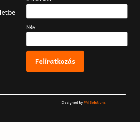
letbe
Név
Designed by
PM Solutions