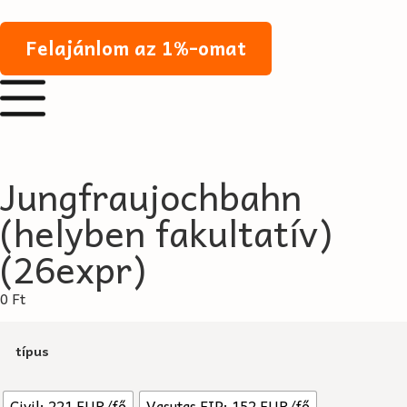
Felajánlom az 1%-omat
Jungfraujochbahn
(helyben fakultatív)
(26expr)
0
Ft
típus
Civil: 221 EUR/fő
Vasutas FIP: 152 EUR/fő