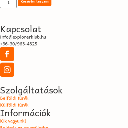
Kosárba teszem
Kapcsolat
info@explorerklub.hu
+36-30/963-4325
Szolgáltatások
Belföldi túrák
Külföldi túrák
Információk
Kik vagyunk?
Belépés az egyesületbe