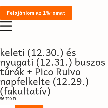
Felajánlom az 1%-omat
keleti (12.30.) és
nyugati (12.31.) buszos
túrák + Pico Ruivo
napfelkelte (12.29.)
(fakultatív)
56 700
Ft