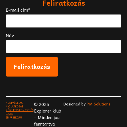
Feliratkozás
E-mail cím*
Név
ADATVÉDELMI
© 2025
Designed by
PM Solutions
NYILATKOZAT
Explorer klub
RÉSZLETES KONDÍCIÓS
LISTA
– Minden jog
IMPRESSZUM
fenntartva