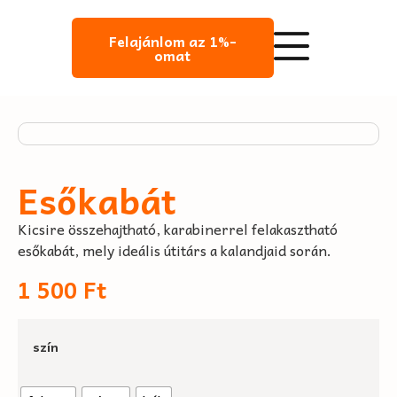
Felajánlom az 1%-
omat
Esőkabát
Kicsire összehajtható, karabinerrel felakasztható
esőkabát, mely ideális útitárs a kalandjaid során.
1 500
Ft
szín