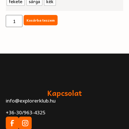
fekete
sárga
kék
Kosárba teszem
Kapcsolat
info@explorerklub.hu
+36-30/963-4325