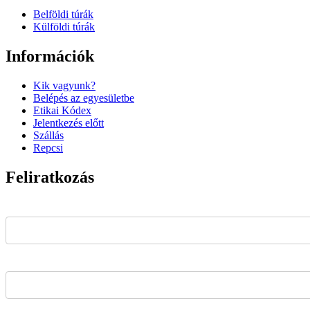
Belföldi túrák
Külföldi túrák
Információk
Kik vagyunk?
Belépés az egyesületbe
Etikai Kódex
Jelentkezés előtt
Szállás
Repcsi
Feliratkozás
E-mail cím*
Név