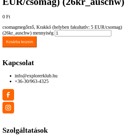
EUR/csomag) (26kr_auschw)
0
Ft
csomagmegőrző, Krakkó (helyben fakultatív: 5 EUR/csomag)
(26kr_auschw) mennyiség
Kosárba teszem
Kapcsolat
info@explorerklub.hu
+36-30/963-4325
Szolgáltatások