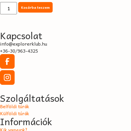
Kosárba teszem
Kapcsolat
info@explorerklub.hu
+36-30/963-4325
Szolgáltatások
Belföldi túrák
Külföldi túrák
Információk
Kik vagyunk?