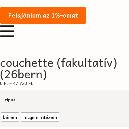
Felajánlom az 1%-omat
couchette (fakultatív)
(26bern)
0
Ft
–
47 720
Ft
típus
kérem
magam intézem