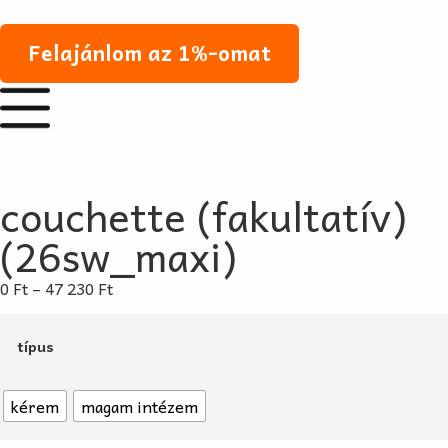
Felajánlom az 1%-omat
couchette (fakultatív)
(26sw_maxi)
0
Ft
–
47 230
Ft
típus
kérem
magam intézem