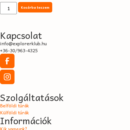
Kosárba teszem
Kapcsolat
info@explorerklub.hu
+36-30/963-4325
Szolgáltatások
Belföldi túrák
Külföldi túrák
Információk
Kik vagyunk?