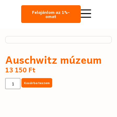
Felajánlom az 1%-
omat
Auschwitz múzeum
13 150
Ft
Kosárba teszem