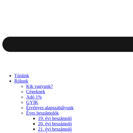
Túráink
Rólunk
Kik vagyunk?
Cégeknek
Adó 1%
GYIK
Érvényes alapszabályunk
Éves beszámolók
19. évi beszámoló
20. évi beszámoló
21. évi beszámoló