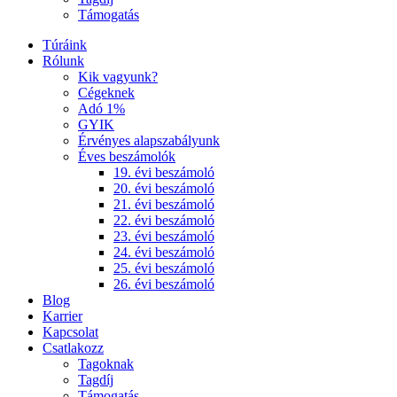
Támogatás
Túráink
Rólunk
Kik vagyunk?
Cégeknek
Adó 1%
GYIK
Érvényes alapszabályunk
Éves beszámolók
19. évi beszámoló
20. évi beszámoló
21. évi beszámoló
22. évi beszámoló
23. évi beszámoló
24. évi beszámoló
25. évi beszámoló
26. évi beszámoló
Blog
Karrier
Kapcsolat
Csatlakozz
Tagoknak
Tagdíj
Támogatás