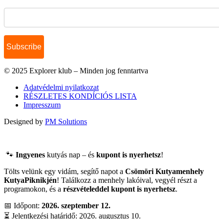
Name
© 2025 Explorer klub – Minden jog fenntartva
Adatvédelmi nyilatkozat
RÉSZLETES KONDÍCIÓS LISTA
Impresszum
Designed by
PM Solutions
🐾
Ingyenes
kutyás nap – és
kupont is nyerhetsz
!
Tölts velünk egy vidám, segítő napot a
Csömöri Kutyamenhely
KutyaPiknikjén
! Találkozz a menhely lakóival, vegyél részt a
programokon, és a
részvételeddel kupont is nyerhetsz
.
📅 Időpont:
2026. szeptember 12.
⏳ Jelentkezési határidő: 2026. augusztus 10.