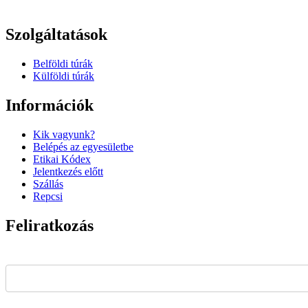
Szolgáltatások
Belföldi túrák
Külföldi túrák
Információk
Kik vagyunk?
Belépés az egyesületbe
Etikai Kódex
Jelentkezés előtt
Szállás
Repcsi
Feliratkozás
Email Address*