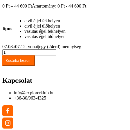
0
Ft
–
44 600
Ft
Ártartomány: 0 Ft - 44 600 Ft
civil éjjel fekhelyen
civil éjjel ülőhelyen
típus
vasutas éjjel fekhelyen
vasutas éjjel ülőhelyen
07.08./07.12. vonatjegy (24erd) mennyiség
Kosárba teszem
Kapcsolat
info@explorerklub.hu
+36-30/963-4325