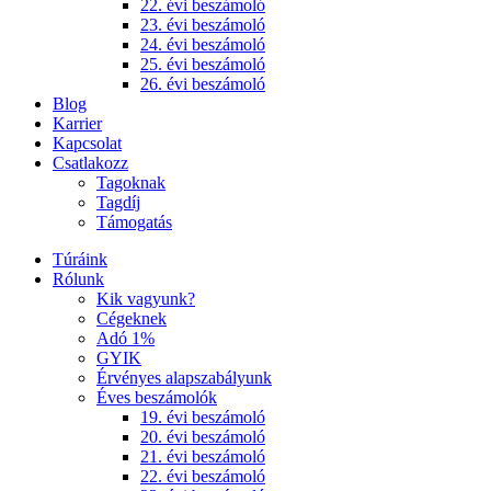
22. évi beszámoló
23. évi beszámoló
24. évi beszámoló
25. évi beszámoló
26. évi beszámoló
Blog
Karrier
Kapcsolat
Csatlakozz
Tagoknak
Tagdíj
Támogatás
Túráink
Rólunk
Kik vagyunk?
Cégeknek
Adó 1%
GYIK
Érvényes alapszabályunk
Éves beszámolók
19. évi beszámoló
20. évi beszámoló
21. évi beszámoló
22. évi beszámoló