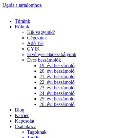
Ugrás a tartalomhoz
Túráink
Rólunk
Kik vagyunk?
Cégeknek
Adó 1%
GYIK
Érvényes alapszabályunk
Éves beszámolók
19. évi beszámoló
20. évi beszámoló
21. évi beszámoló
22. évi beszámoló
23. évi beszámoló
24. évi beszámoló
25. évi beszámoló
26. évi beszámoló
Blog
Karrier
Kapcsolat
Csatlakozz
Tagoknak
Tagdíj