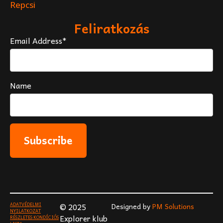
Repcsi
Feliratkozás
Email Address*
Name
ADATVÉDELMI
© 2025
Designed by
PM Solutions
NYILATKOZAT
Explorer klub
RÉSZLETES KONDÍCIÓS