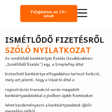
Felajánlom az 1%-
omat
ISMÉTLŐDŐ FIZETÉSRŐL
SZÓLÓ NYILATKOZAT
Az ismétlődő bankkártyás fizetés (továbbiakban:
„Ismétlődő fizetés”) egy, a SimplePay által
biztosított bankkártya elfogadáshoz tartozó funkció,
mely azt jelenti, hogy a Vásárló által a
regisztrációs tranzakció során megadott
bankkártyaadatokkal a jövőben újabb fizetéseket
lehet kezdeményezni a bankkártyaadatok újbóli
megadása nélkül.