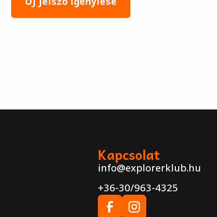
Új jelszó igénylése
Kapcsolat
info@explorerklub.hu
+36-30/963-4325