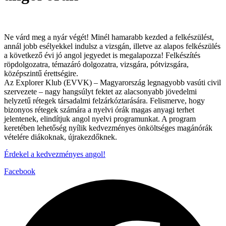
Ne várd meg a nyár végét! Minél hamarabb kezded a felkészülést,
annál jobb esélyekkel indulsz a vizsgán, illetve az alapos felkészülés
a következő évi jó angol jegyedet is megalapozza! Felkészítés
röpdolgozatra, témazáró dolgozatra, vizsgára, pótvizsgára,
középszintű érettségire.
Az Explorer Klub (EVVK) – Magyarország legnagyobb vasúti civil
szervezete – nagy hangsúlyt fektet az alacsonyabb jövedelmi
helyzetű rétegek társadalmi felzárkóztarására. Felismerve, hogy
bizonyos rétegek számára a nyelvi órák magas anyagi terhet
jelentenek, elindítjuk angol nyelvi programunkat. A program
keretében lehetőség nyílik kedvezményes önköltséges magánórák
vételére diákoknak, újrakezdőknek.
Érdekel a kedvezményes angol!
Facebook