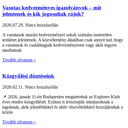
Vasutas kedvezményes igazolványok – mit
jelentenek és kik jogosultak rájuk?
2026.07.29.
Nincs hozzászólás
A vasutasok utazási kedvezményei sokak számára ismeretlen
területet jelentenek. A közvélemény általában csak annyit tud, hogy
a vasutasok és családtagjaik kedvezményesen vagy akár ingyen
utazhatnak
Tovább olvasom »
Közgyűlési döntéseink
2026.02.11.
Nincs hozzászólás
📌 2026. január 11-én Budapesten megtartottuk az Explorer Klub
éves rendes közgyűlését. Ezúton is köszönjük mindazoknak a
tagoknak, akik jelenlétükkel és aktív részvételükkel hozzájárultak a
közös
Tovább olvasom »