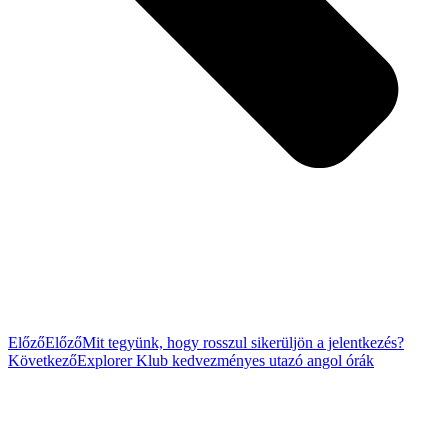
Előző
Előző
Mit tegyünk, hogy rosszul sikerüljön a jelentkezés?
Következő
Explorer Klub kedvezményes utazó angol órák