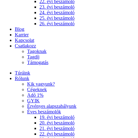
22. évi beszámoló
23. évi beszámoló
24. évi beszámoló
25. évi beszámoló
26. évi beszámoló
Blog
Karrier
Kapcsolat
Csatlakozz
Tagoknak
Tagdíj
Támogatás
Túráink
Rólunk
Kik vagyunk?
Cégeknek
Adó 1%
GYIK
Érvényes alapszabályunk
Éves beszámolók
19. évi beszámoló
20. évi beszámoló
21. évi beszámoló
22. évi beszámoló