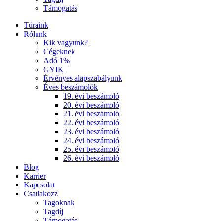
Támogatás
Túráink
Rólunk
Kik vagyunk?
Cégeknek
Adó 1%
GYIK
Érvényes alapszabályunk
Éves beszámolók
19. évi beszámoló
20. évi beszámoló
21. évi beszámoló
22. évi beszámoló
23. évi beszámoló
24. évi beszámoló
25. évi beszámoló
26. évi beszámoló
Blog
Karrier
Kapcsolat
Csatlakozz
Tagoknak
Tagdíj
Támogatás