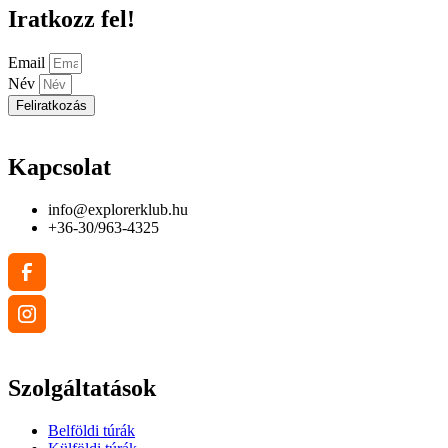
Iratkozz fel!
Email
Név
Feliratkozás
Kapcsolat
info@explorerklub.hu
+36-30/963-4325
Szolgáltatások
Belföldi túrák