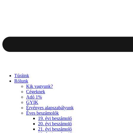
Túráink
Rólunk
Kik vagyunk?
Cégeknek
Adó 1%
GYIK
Érvényes alapszabályunk
Éves beszámolók
19. évi beszámoló
20. évi beszámoló
21. évi beszámoló