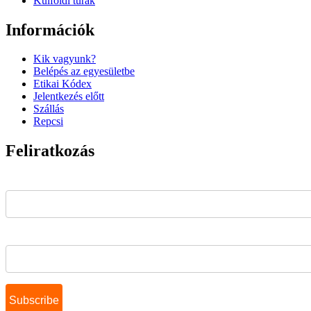
Külföldi túrák
Információk
Kik vagyunk?
Belépés az egyesületbe
Etikai Kódex
Jelentkezés előtt
Szállás
Repcsi
Feliratkozás
Email Address*
Name