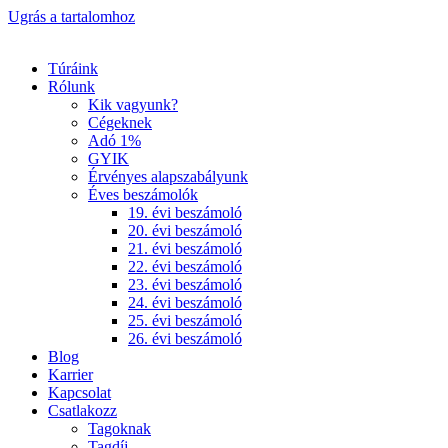
Ugrás a tartalomhoz
Túráink
Rólunk
Kik vagyunk?
Cégeknek
Adó 1%
GYIK
Érvényes alapszabályunk
Éves beszámolók
19. évi beszámoló
20. évi beszámoló
21. évi beszámoló
22. évi beszámoló
23. évi beszámoló
24. évi beszámoló
25. évi beszámoló
26. évi beszámoló
Blog
Karrier
Kapcsolat
Csatlakozz
Tagoknak
Tagdíj