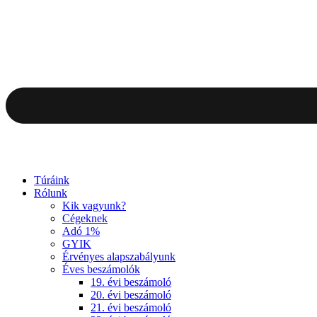
Túráink
Rólunk
Kik vagyunk?
Cégeknek
Adó 1%
GYIK
Érvényes alapszabályunk
Éves beszámolók
19. évi beszámoló
20. évi beszámoló
21. évi beszámoló