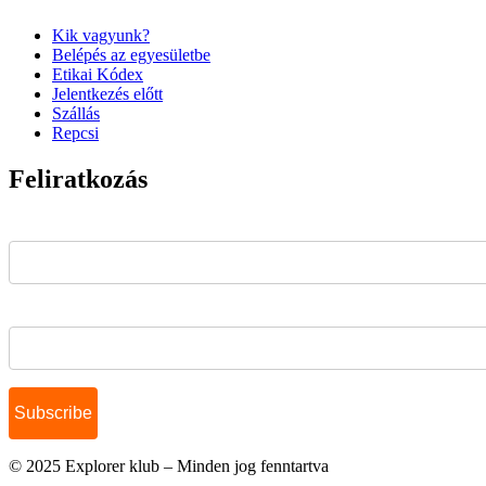
Kik vagyunk?
Belépés az egyesületbe
Etikai Kódex
Jelentkezés előtt
Szállás
Repcsi
Feliratkozás
Email Address*
Name
© 2025 Explorer klub – Minden jog fenntartva