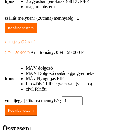
típus
2 ágyasban pároknak (68 EUR/fő)
magam intézem
szállás (helyben) (26trans) mennyiség
Kosárba teszem
vonatjegy (26trans)
–
Ártartomány: 0 Ft - 59 000 Ft
0
Ft
59 000
Ft
MÁV dolgozó
MÁV Dolgozó családtagja gyermeke
típus
MÁv Nyugdíjas FIP
I. osztályú FIP jegyem van (vasutas)
civil felnőtt
vonatjegy (26trans) mennyiség
Kosárba teszem
Összesen: