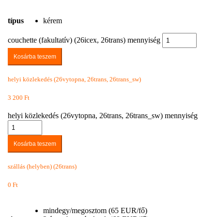
típus
kérem
couchette (fakultatív) (26icex, 26trans) mennyiség
Kosárba teszem
helyi közlekedés (26vytopna, 26trans, 26trans_sw)
3 200
Ft
helyi közlekedés (26vytopna, 26trans, 26trans_sw) mennyiség
Kosárba teszem
szállás (helyben) (26trans)
0
Ft
mindegy/megosztom (65 EUR/fő)