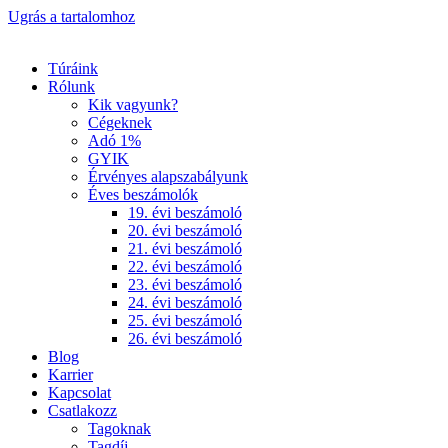
Ugrás a tartalomhoz
Túráink
Rólunk
Kik vagyunk?
Cégeknek
Adó 1%
GYIK
Érvényes alapszabályunk
Éves beszámolók
19. évi beszámoló
20. évi beszámoló
21. évi beszámoló
22. évi beszámoló
23. évi beszámoló
24. évi beszámoló
25. évi beszámoló
26. évi beszámoló
Blog
Karrier
Kapcsolat
Csatlakozz
Tagoknak
Tagdíj