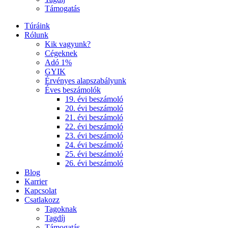
Támogatás
Túráink
Rólunk
Kik vagyunk?
Cégeknek
Adó 1%
GYIK
Érvényes alapszabályunk
Éves beszámolók
19. évi beszámoló
20. évi beszámoló
21. évi beszámoló
22. évi beszámoló
23. évi beszámoló
24. évi beszámoló
25. évi beszámoló
26. évi beszámoló
Blog
Karrier
Kapcsolat
Csatlakozz
Tagoknak
Tagdíj
Támogatás