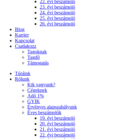
22. évi beszámoló
23. évi beszámoló
24. évi beszámoló
25. évi beszámoló
26. évi beszámoló
Blog
Karrier
Kapcsolat
Csatlakozz
Tagoknak
Tagdíj
Támogatás
Túráink
Rólunk
Kik vagyunk?
Cégeknek
Adó 1%
GYIK
Érvényes alapszabályunk
Éves beszámolók
19. évi beszámoló
20. évi beszámoló
21. évi beszámoló
22. évi beszámoló