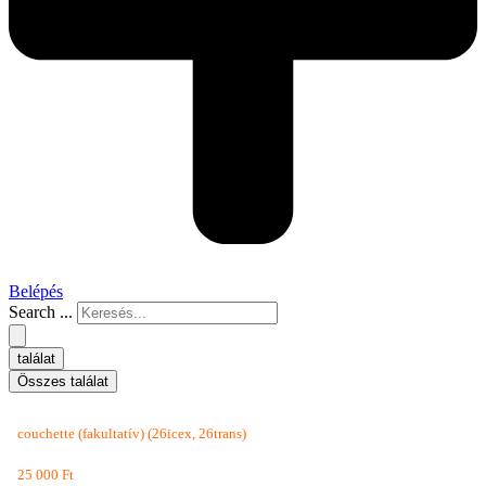
Belépés
Search ...
találat
Összes találat
couchette (fakultatív) (26icex, 26trans)
25 000
Ft