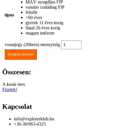
MÁV nyugdíjas FIP
vasutas családtag FIP
felnőtt
típus
>60 éves
gyerek 11 éves korig
fiatal 26 éves korig
magam intézem
vonatjegy (26bern) mennyiség
Kosárba teszem
Összesen:
A kosár üres
Fizetek!
Kapcsolat
info@explorerklub.hu
+36-30/963-4325