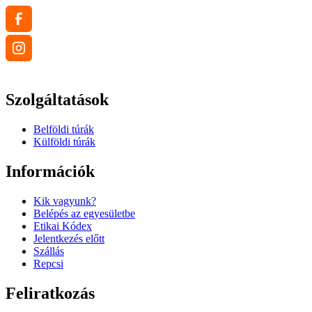
Szolgáltatások
Belföldi túrák
Külföldi túrák
Információk
Kik vagyunk?
Belépés az egyesületbe
Etikai Kódex
Jelentkezés előtt
Szállás
Repcsi
Feliratkozás