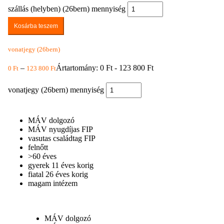
szállás (helyben) (26bern) mennyiség
Kosárba teszem
vonatjegy (26bern)
–
Ártartomány: 0 Ft - 123 800 Ft
0
Ft
123 800
Ft
vonatjegy (26bern) mennyiség
MÁV dolgozó
MÁV nyugdíjas FIP
vasutas családtag FIP
felnőtt
>60 éves
gyerek 11 éves korig
fiatal 26 éves korig
magam intézem
MÁV dolgozó