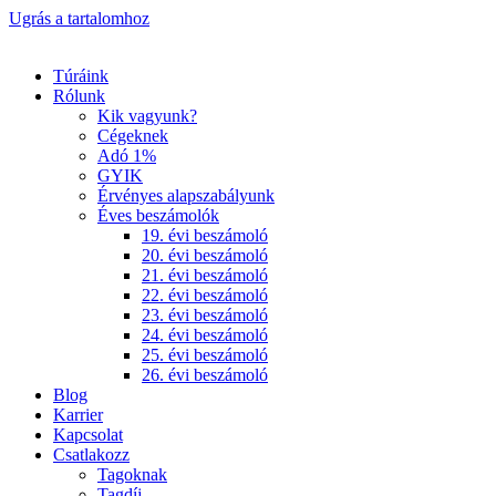
Ugrás a tartalomhoz
Túráink
Rólunk
Kik vagyunk?
Cégeknek
Adó 1%
GYIK
Érvényes alapszabályunk
Éves beszámolók
19. évi beszámoló
20. évi beszámoló
21. évi beszámoló
22. évi beszámoló
23. évi beszámoló
24. évi beszámoló
25. évi beszámoló
26. évi beszámoló
Blog
Karrier
Kapcsolat
Csatlakozz
Tagoknak
Tagdíj