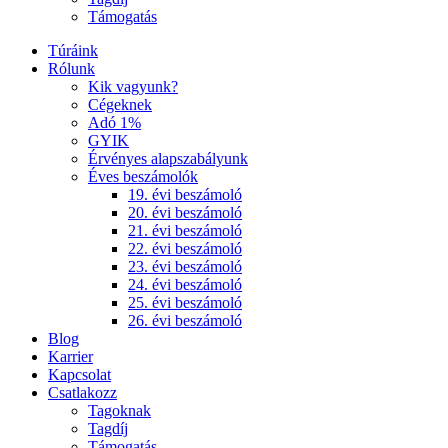
Támogatás
Túráink
Rólunk
Kik vagyunk?
Cégeknek
Adó 1%
GYIK
Érvényes alapszabályunk
Éves beszámolók
19. évi beszámoló
20. évi beszámoló
21. évi beszámoló
22. évi beszámoló
23. évi beszámoló
24. évi beszámoló
25. évi beszámoló
26. évi beszámoló
Blog
Karrier
Kapcsolat
Csatlakozz
Tagoknak
Tagdíj
Támogatás