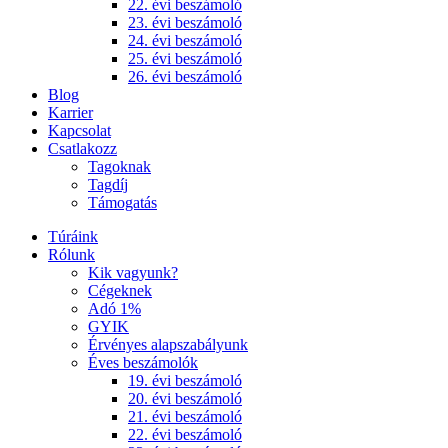
22. évi beszámoló
23. évi beszámoló
24. évi beszámoló
25. évi beszámoló
26. évi beszámoló
Blog
Karrier
Kapcsolat
Csatlakozz
Tagoknak
Tagdíj
Támogatás
Túráink
Rólunk
Kik vagyunk?
Cégeknek
Adó 1%
GYIK
Érvényes alapszabályunk
Éves beszámolók
19. évi beszámoló
20. évi beszámoló
21. évi beszámoló
22. évi beszámoló