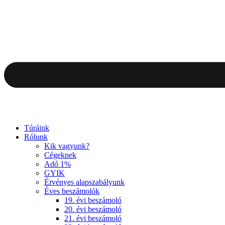
Túráink
Rólunk
Kik vagyunk?
Cégeknek
Adó 1%
GYIK
Érvényes alapszabályunk
Éves beszámolók
19. évi beszámoló
20. évi beszámoló
21. évi beszámoló