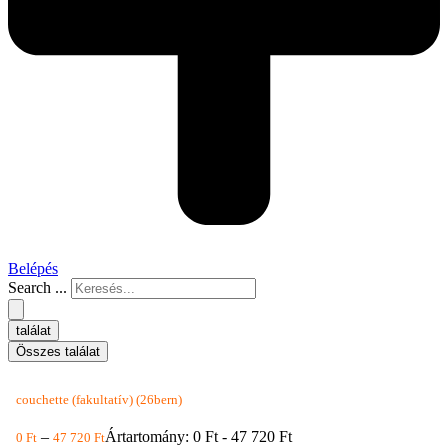
Belépés
Search ...
találat
Összes találat
couchette (fakultatív) (26bern)
–
Ártartomány: 0 Ft - 47 720 Ft
0
Ft
47 720
Ft