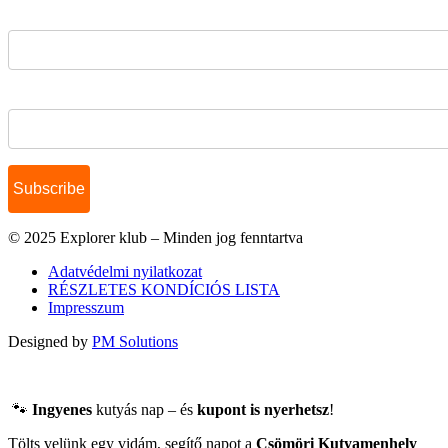
Email Address*
Name
© 2025 Explorer klub – Minden jog fenntartva
Adatvédelmi nyilatkozat
RÉSZLETES KONDÍCIÓS LISTA
Impresszum
Designed by
PM Solutions
🐾
Ingyenes
kutyás nap – és
kupont is nyerhetsz
!
Tölts velünk egy vidám, segítő napot a
Csömöri Kutyamenhely