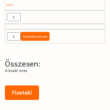
0
Ft
Kosárba teszem
Összesen:
A kosár üres
Fizetek!