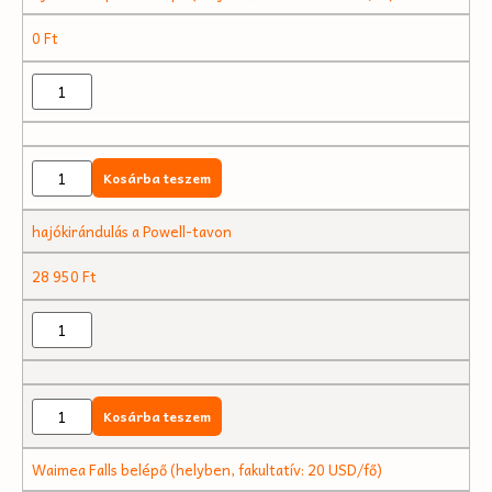
0
Ft
Kosárba teszem
hajókirándulás a Powell-tavon
28 950
Ft
Kosárba teszem
Waimea Falls belépő (helyben, fakultatív: 20 USD/fő)