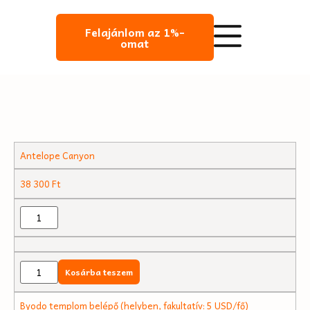
Felajánlom az 1%-
omat
Antelope Canyon
38 300
Ft
Kosárba teszem
Byodo templom belépő (helyben, fakultatív: 5 USD/fő)