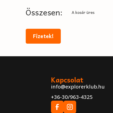
Összesen:
A kosár üres
Fizetek!
Kapcsolat
info@explorerklub.hu
+36-30/963-4325