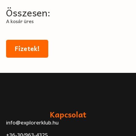
Összesen:
A kosár üres
Fizetek!
Kapcsolat
info@explorerklub.hu
+36-30/963-4325