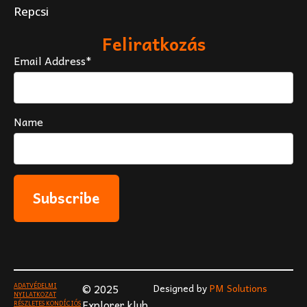
Repcsi
Feliratkozás
Email Address*
Name
ADATVÉDELMI
© 2025
Designed by
PM Solutions
NYILATKOZAT
Explorer klub
RÉSZLETES KONDÍCIÓS