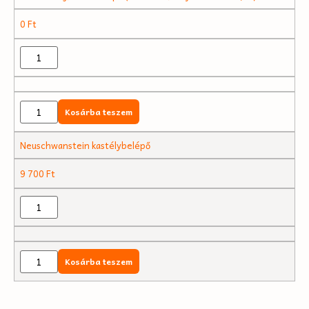
0
Ft
Kosárba teszem
Neuschwanstein kastélybelépő
9 700
Ft
Kosárba teszem