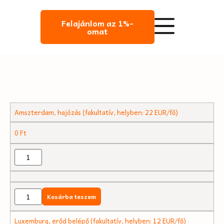
Felajánlom az 1%-
omat
Amszterdam, hajózás (fakultatív, helyben: 22 EUR/fő)
0
Ft
Kosárba teszem
Luxemburg, erőd belépő (fakultatív, helyben: 12 EUR/fő)