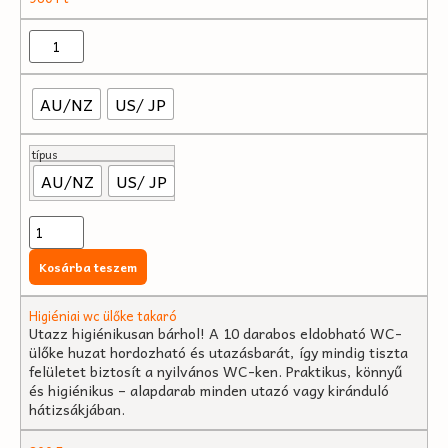
AU/NZ
US/ JP
típus
AU/NZ
US/ JP
Kosárba teszem
Higiéniai wc ülőke takaró
Utazz higiénikusan bárhol! A 10 darabos eldobható WC-
ülőke huzat hordozható és utazásbarát, így mindig tiszta
felületet biztosít a nyilvános WC-ken. Praktikus, könnyű
és higiénikus – alapdarab minden utazó vagy kiránduló
hátizsákjában.