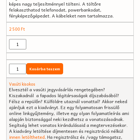
képes nagy teljesítménnyel tölteni. A töltőre
felakaszthatod telefonodat, powerbankodat,
fényképezőgépedet. A kábeleket nem tartalmazza.
2 500
Ft
Kosárba teszem
Vasúti kisokos
Elvesztél a vasúti jegyvásárlás rengetegében?
Kiszakadnál a fapados légitársaságok díjszabásából?
Félsz a repülőn? Külföldre utaznál vonattal? Akkor neked
ajánljuk ezt a kiadványt. Ez egy folyamatosan frissülő
online linkgyűjtemény, illetve egy olyan folyamatleírás ami
alapján biztonsággal neki kezdhetsz a vonatozásodnak.
Segítség lehet vonatos kirándulásaid a megtervezésekor.
A kiadvány letöltése díjmentesen és regisztráció nélkül
innen letöltheted
. Ha regisztrálsz és /vagy támogatsz,