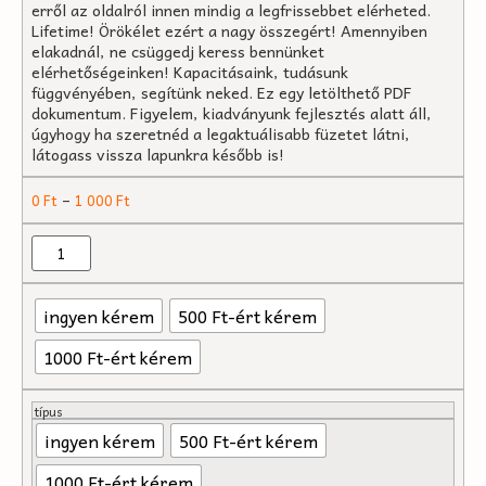
erről az oldalról innen mindig a legfrissebbet elérheted.
Lifetime! Örökélet ezért a nagy összegért! Amennyiben
elakadnál, ne csüggedj keress bennünket
elérhetőségeinken! Kapacitásaink, tudásunk
függvényében, segítünk neked. Ez egy letölthető PDF
dokumentum. Figyelem, kiadványunk fejlesztés alatt áll,
úgyhogy ha szeretnéd a legaktuálisabb füzetet látni,
látogass vissza lapunkra később is!
–
0
Ft
1 000
Ft
ingyen kérem
500 Ft-ért kérem
1000 Ft-ért kérem
típus
ingyen kérem
500 Ft-ért kérem
1000 Ft-ért kérem