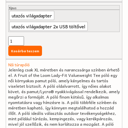
típus
utazós világadapter
utazós világadapter 2x USB töltővel
Kosárba teszem
Női túrapóló
Jelenleg csak XL méretben és narancssárga színben érhető
el. A Fruit of the Loom Lady-Fit Valueweight Tee póló egy
női környakas pamut póló, amely kényelmes és tartós
viseletet biztosít. A póló oldalvarrott, így nőies alakot
követ, és pamut/Lycra® nyakkivágással rendelkezik, amely
megőrzi a formáját. A póló finom kötésű, így alkalmas
nyomtatásra vagy hímzésre is. A póló többféle színben és
méretben kapható, így könnyen megtalálhatod a hozzád
illőt. A póló ideális választás outdoor tevékenységekhez,
mint például túrázás, kempingezés, vagy kerékpározás,
mivel jól szellőzik, és nem korlátozza a mozgást. A póló