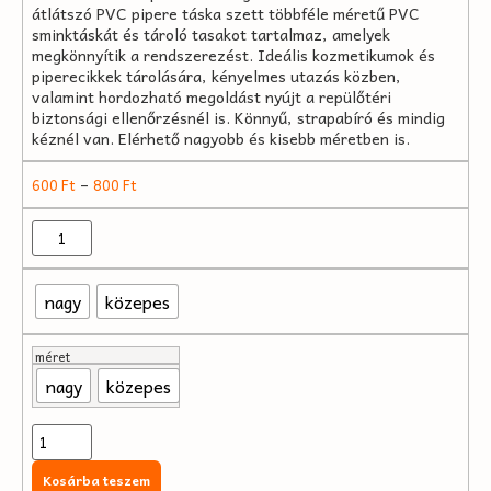
átlátszó PVC pipere táska szett többféle méretű PVC
sminktáskát és tároló tasakot tartalmaz, amelyek
megkönnyítik a rendszerezést. Ideális kozmetikumok és
piperecikkek tárolására, kényelmes utazás közben,
valamint hordozható megoldást nyújt a repülőtéri
biztonsági ellenőrzésnél is. Könnyű, strapabíró és mindig
kéznél van. Elérhető nagyobb és kisebb méretben is.
–
600
Ft
800
Ft
nagy
közepes
méret
nagy
közepes
Kosárba teszem