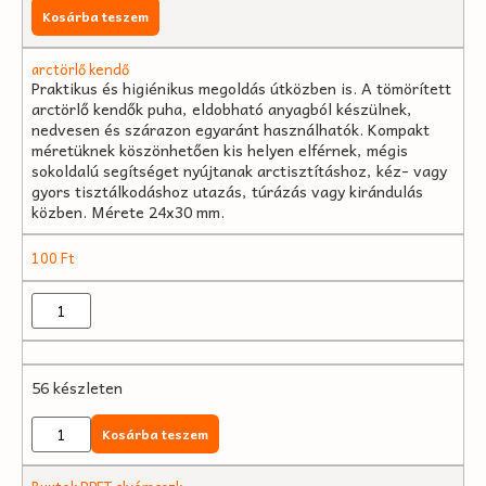
Kosárba teszem
arctörlő kendő
Praktikus és higiénikus megoldás útközben is. A tömörített
arctörlő kendők puha, eldobható anyagból készülnek,
nedvesen és szárazon egyaránt használhatók. Kompakt
méretüknek köszönhetően kis helyen elférnek, mégis
sokoldalú segítséget nyújtanak arctisztításhoz, kéz- vagy
gyors tisztálkodáshoz utazás, túrázás vagy kirándulás
közben. Mérete 24x30 mm.
100
Ft
56 készleten
Kosárba teszem