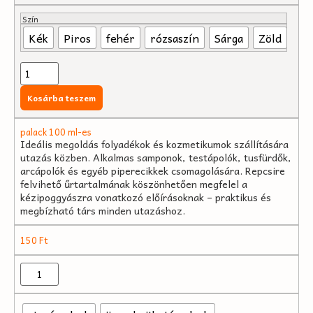
Szín
Kék
Piros
fehér
rózsaszín
Sárga
Zöld
Kosárba teszem
palack 100 ml-es
Ideális megoldás folyadékok és kozmetikumok szállítására
utazás közben. Alkalmas samponok, testápolók, tusfürdők,
arcápolók és egyéb piperecikkek csomagolására. Repcsire
felvihető űrtartalmának köszönhetően megfelel a
kézipoggyászra vonatkozó előírásoknak – praktikus és
megbízható társ minden utazáshoz.
150
Ft