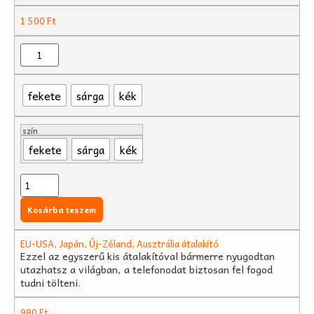
1 500
Ft
fekete
sárga
kék
szín
fekete
sárga
kék
Kosárba teszem
EU-USA, Japán, Új-Zéland, Ausztrália átalakító
Ezzel az egyszerű kis átalakítóval bármerre nyugodtan
utazhatsz a világban, a telefonodat biztosan fel fogod
tudni tölteni.
980
Ft