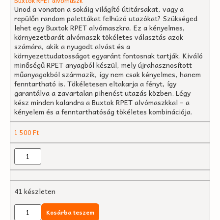
Buxtok RPET alvómaszk
Unod a vonaton a sokáig világító útitársakat, vagy a
repülőn random palettákat felhúzó utazókat? Szükséged
lehet egy Buxtok RPET alvómaszkra. Ez a kényelmes,
környezetbarát alvómaszk tökéletes választás azok
számára, akik a nyugodt alvást és a
környezettudatosságot egyaránt fontosnak tartják. Kiváló
minőségű RPET anyagból készül, mely újrahasznosított
műanyagokból származik, így nem csak kényelmes, hanem
fenntartható is. Tökéletesen eltakarja a fényt, így
garantálva a zavartalan pihenést utazás közben. Légy
kész minden kalandra a Buxtok RPET alvómaszkkal – a
kényelem és a fenntarthatóság tökéletes kombinációja.
1 500
Ft
41 készleten
Kosárba teszem