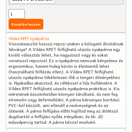
Kosárba teszem
Vildex RPET nyakpárna
Visszataaszító hosszú repcsi utakon a bólogató álvótársak
látványa? A Vildex RPET felfújható utazós nyakpárna egy
kiváló választás lehet, ha nagyutazó vagy és sokat
vonatozol repcsizel. Ez a nyakpárna nemcsak kényelmes és
ergonomikus, hanem hideg kövön is életmentő lehet
(használható felfázás ellen). A Vildex RPET felfújható
utazós nyakpárna tökéletesen illik a tengeri élményekhez
is. Nyakadba akasztod, és ráfekszel a hűs hullámokra. A
Vildex RPET felfújható utazós nyakpárna praktikus is. Kis
méretének köszönhetően könnyen tárolható, és nem fog
elromolni vagy deformálódni. A párna bársonyos borítású
PVC-ból készült, ami ellenáll a nedvességnek és az
ütésnek. A párna felfújása előtt hajlítsd meg az átlátszó
dugótartót a felfújási nyílás irányában, és kb. 20
másodpercig tartsd. A párna kézzel mosható.