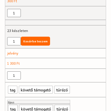
300
Ft
23 készleten
Kosárba teszem
jelvény
1 300
Ft
tag
követő támogató
túrázó
típus
tag
követő támogató
túrázó