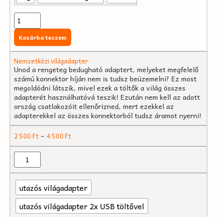
Kosárba teszem
Nemzetközi világadapter
Unod a rengeteg bedugható adaptert, melyeket megfelelő
számú konnektor híján nem is tudsz beüzemelni? Ez most
megoldódni látszik, mivel ezek a töltők a világ összes
adapterét használhatóvá teszik! Ezután nem kell az adott
ország csatlakozóit ellenőrizned, mert ezekkel az
adapterekkel az összes konnektorból tudsz áramot nyerni!
–
2 500
Ft
4 500
Ft
utazós világadapter
utazós világadapter 2x USB töltővel