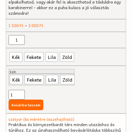
elpakolhatod, vagy akár fel is akaszthatod a táskádra egy
karabinerrel - akkor ez a puha kulacs a jó választás
számodra!
–
1 500
Ft
3 000
Ft
Kék
Fekete
Lila
Zöld
Szín
Kék
Fekete
Lila
Zöld
Kosárba teszem
szatyor (kis méretre összehajtható)
Praktikus és környezetbarát társ minden utazáshoz és
túrához. Ez az újrahasználható bevásárlótáska többszínű