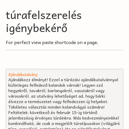
túrafelszerelés
igénybekérő
For perfect view paste shortcode on a page.
Ajándékutalvány
Ajándékozz élményt! Ezzel a túrázási ajándékutalvánnyal
különleges felfedező kalandok várnak! Legyen szó
hegyekről, tavakról, barlangokról, vasutakról vagy
városokról, az utalvány lehetőséget ad, hogy bárki
élvezze a természetet vagy felfedezzen új helyeket.
Tökéletes választás minden kalandvágyó számára!
Feltételek: következő év február 15-ig történő
jelentkezésig érvényes túráinkra. Más kedvezményeinkkel
kombinálható, de csak a megjelölt túratípusokon (világjáró
túra, expedíció, extrémtúra). Ha az ajándékutalványt