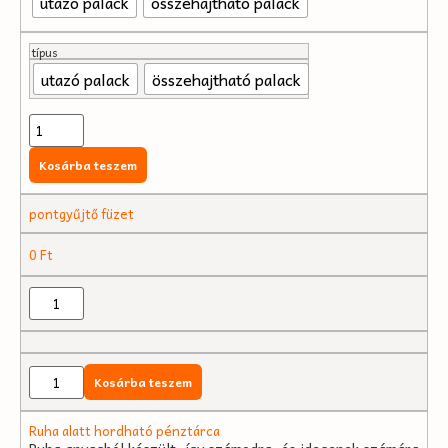
utazó palack
összehajtható palack
típus
utazó palack
összehajtható palack
Kosárba teszem
pontgyűjtő füzet
0
Ft
Kosárba teszem
Ruha alatt hordható pénztárca