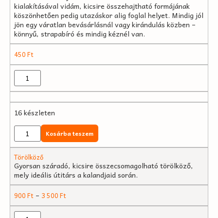
kialakításával vidám, kicsire összehajtható formájának
köszönhetően pedig utazáskor alig foglal helyet. Mindig jól
jön egy váratlan bevásárlásnál vagy kirándulás közben –
könnyű, strapabíró és mindig kéznél van.
450
Ft
16 készleten
Kosárba teszem
Törölköző
Gyorsan száradó, kicsire összecsomagolható törölköző,
mely ideális útitárs a kalandjaid során.
–
900
Ft
3 500
Ft