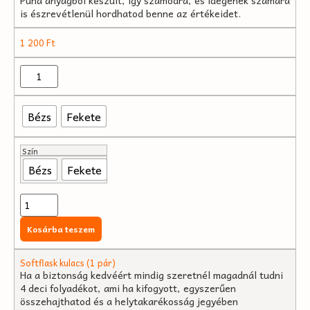
Puha anyagból készült, így számodra, és idegenek számára
is észrevétlenül hordhatod benne az értékeidet.
1 200
Ft
Bézs
Fekete
Szín
Bézs
Fekete
Kosárba teszem
Softflask kulacs (1 pár)
Ha a biztonság kedvéért mindig szeretnél magadnál tudni
4 deci folyadékot, ami ha kifogyott, egyszerűen
összehajthatod és a helytakarékosság jegyében