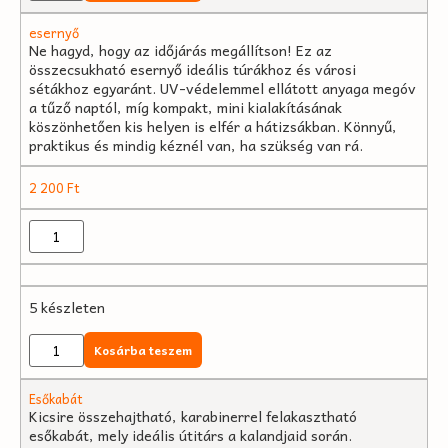
esernyő
Ne hagyd, hogy az időjárás megállítson! Ez az
összecsukható esernyő ideális túrákhoz és városi
sétákhoz egyaránt. UV-védelemmel ellátott anyaga megóv
a tűző naptól, míg kompakt, mini kialakításának
köszönhetően kis helyen is elfér a hátizsákban. Könnyű,
praktikus és mindig kéznél van, ha szükség van rá.
2 200
Ft
5 készleten
Kosárba teszem
Esőkabát
Kicsire összehajtható, karabinerrel felakasztható
esőkabát, mely ideális útitárs a kalandjaid során.