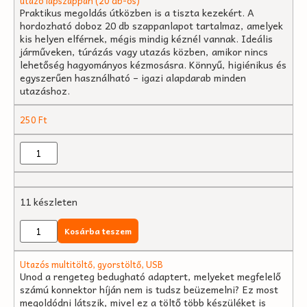
utazó lapszappan (20 db-os)
Praktikus megoldás útközben is a tiszta kezekért. A
hordozható doboz 20 db szappanlapot tartalmaz, amelyek
kis helyen elférnek, mégis mindig kéznél vannak. Ideális
járműveken, túrázás vagy utazás közben, amikor nincs
lehetőség hagyományos kézmosásra. Könnyű, higiénikus és
egyszerűen használható – igazi alapdarab minden
utazáshoz.
250
Ft
11 készleten
Kosárba teszem
Utazós multitöltő, gyorstöltő, USB
Unod a rengeteg bedugható adaptert, melyeket megfelelő
számú konnektor híján nem is tudsz beüzemelni? Ez most
megoldódni látszik, mivel ez a töltő több készüléket is