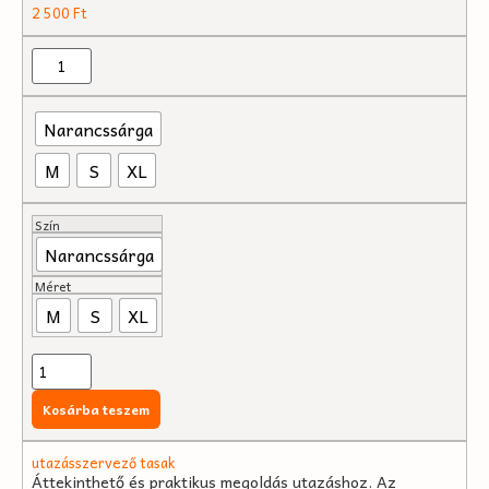
2 500
Ft
Narancssárga
M
S
XL
Szín
Narancssárga
Méret
M
S
XL
Kosárba teszem
utazásszervező tasak
Áttekinthető és praktikus megoldás utazáshoz. Az