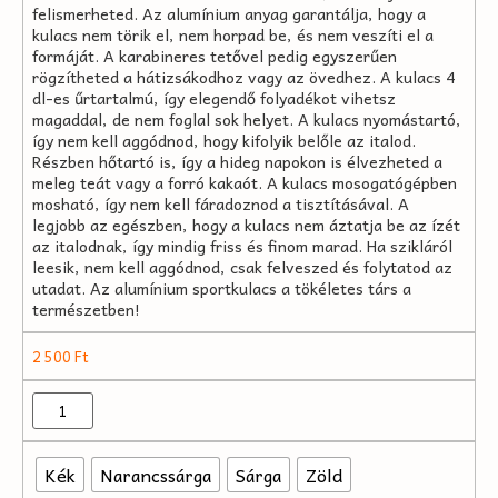
felismerheted. Az alumínium anyag garantálja, hogy a
kulacs nem törik el, nem horpad be, és nem veszíti el a
formáját. A karabineres tetővel pedig egyszerűen
rögzítheted a hátizsákodhoz vagy az övedhez. A kulacs 4
dl-es űrtartalmú, így elegendő folyadékot vihetsz
magaddal, de nem foglal sok helyet. A kulacs nyomástartó,
így nem kell aggódnod, hogy kifolyik belőle az italod.
Részben hőtartó is, így a hideg napokon is élvezheted a
meleg teát vagy a forró kakaót. A kulacs mosogatógépben
mosható, így nem kell fáradoznod a tisztításával. A
legjobb az egészben, hogy a kulacs nem áztatja be az ízét
az italodnak, így mindig friss és finom marad. Ha szikláról
leesik, nem kell aggódnod, csak felveszed és folytatod az
utadat. Az alumínium sportkulacs a tökéletes társ a
természetben!
2 500
Ft
Kék
Narancssárga
Sárga
Zöld