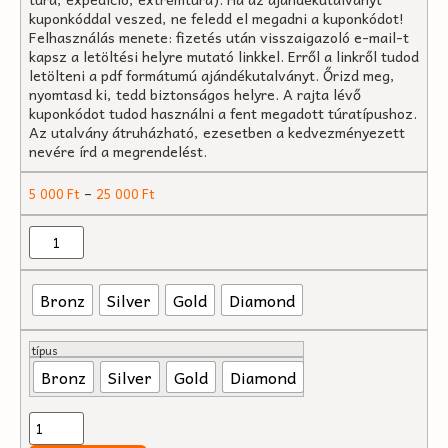
kuponkóddal veszed, ne feledd el megadni a kuponkódot!
Felhasználás menete: fizetés után visszaigazoló e-mail-t
kapsz a letöltési helyre mutató linkkel. Erről a linkről tudod
letölteni a pdf formátumú ajándékutalványt. Őrizd meg,
nyomtasd ki, tedd biztonságos helyre. A rajta lévő
kuponkódot tudod használni a fent megadott túratípushoz.
Az utalvány átruházható, ezesetben a kedvezményezett
nevére írd a megrendelést.
–
5 000
Ft
25 000
Ft
Bronz
Silver
Gold
Diamond
típus
Bronz
Silver
Gold
Diamond