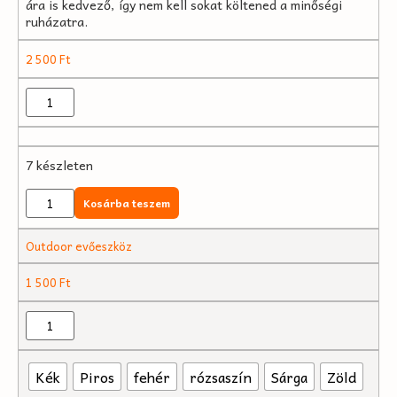
ára is kedvező, így nem kell sokat költened a minőségi
ruházatra.
2 500
Ft
7 készleten
Kosárba teszem
Outdoor evőeszköz
1 500
Ft
Kék
Piros
fehér
rózsaszín
Sárga
Zöld