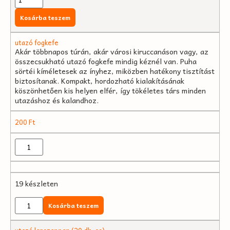
Kosárba teszem
utazó fogkefe
Akár többnapos túrán, akár városi kiruccanáson vagy, az
összecsukható utazó fogkefe mindig kéznél van. Puha
sörtéi kíméletesek az ínyhez, miközben hatékony tisztítást
biztosítanak. Kompakt, hordozható kialakításának
köszönhetően kis helyen elfér, így tökéletes társ minden
utazáshoz és kalandhoz.
200
Ft
19 készleten
Kosárba teszem