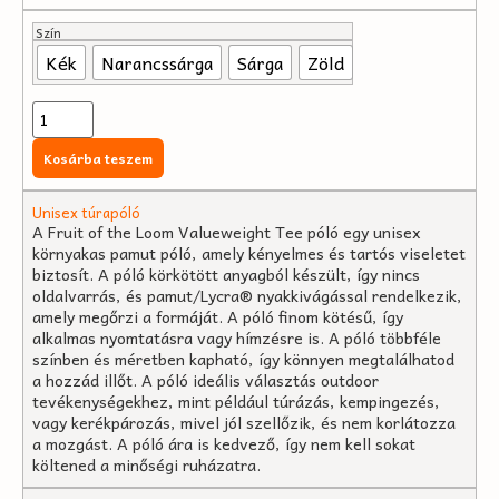
Szín
Kék
Narancssárga
Sárga
Zöld
Kosárba teszem
Unisex túrapóló
A Fruit of the Loom Valueweight Tee póló egy unisex
környakas pamut póló, amely kényelmes és tartós viseletet
biztosít. A póló körkötött anyagból készült, így nincs
oldalvarrás, és pamut/Lycra® nyakkivágással rendelkezik,
amely megőrzi a formáját. A póló finom kötésű, így
alkalmas nyomtatásra vagy hímzésre is. A póló többféle
színben és méretben kapható, így könnyen megtalálhatod
a hozzád illőt. A póló ideális választás outdoor
tevékenységekhez, mint például túrázás, kempingezés,
vagy kerékpározás, mivel jól szellőzik, és nem korlátozza
a mozgást. A póló ára is kedvező, így nem kell sokat
költened a minőségi ruházatra.