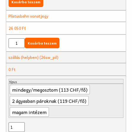
Kosárba teszem
Pilatusbahn vonatjegy
26 050
Ft
Kosárba teszem
szállás (helyben) (26sw_pil)
0
Ft
típus
mindegy/megosztom (113 CHF/fő)
2 ágyasban pároknak (119 CHF/fő)
magam intézem