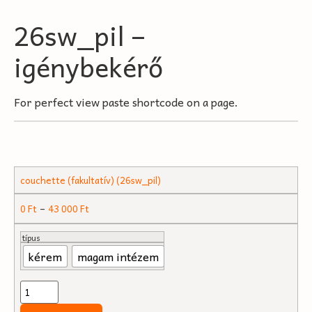
26sw_pil –
igénybekérő
For perfect view paste shortcode on a page.
couchette (fakultatív) (26sw_pil)
–
0
Ft
43 000
Ft
típus
kérem
magam intézem