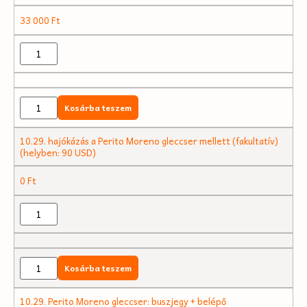
33 000
Ft
Kosárba teszem
10.29. hajókázás a Perito Moreno gleccser mellett (fakultatív)
(helyben: 90 USD)
0
Ft
Kosárba teszem
10.29. Perito Moreno gleccser: buszjegy + belépő