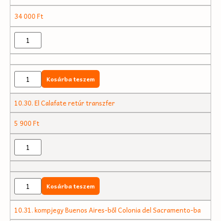
34 000
Ft
Kosárba teszem
10.30. El Calafate retúr transzfer
5 900
Ft
Kosárba teszem
10.31. kompjegy Buenos Aires-ből Colonia del Sacramento-ba