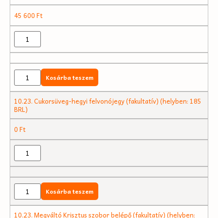
45 600
Ft
Kosárba teszem
10.23. Cukorsüveg-hegyi felvonójegy (fakultatív) (helyben: 185
BRL)
0
Ft
Kosárba teszem
10.23. Megváltó Krisztus szobor belépő (fakultatív) (helyben: