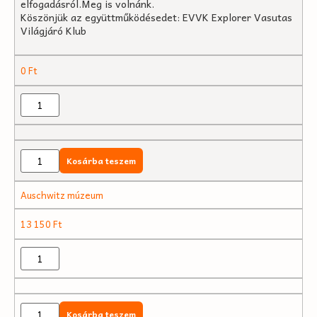
elfogadásról.Meg is volnánk.
Köszönjük az együttműködésedet: EVVK Explorer Vasutas
Világjáró Klub
0
Ft
Kosárba teszem
Auschwitz múzeum
13 150
Ft
Kosárba teszem