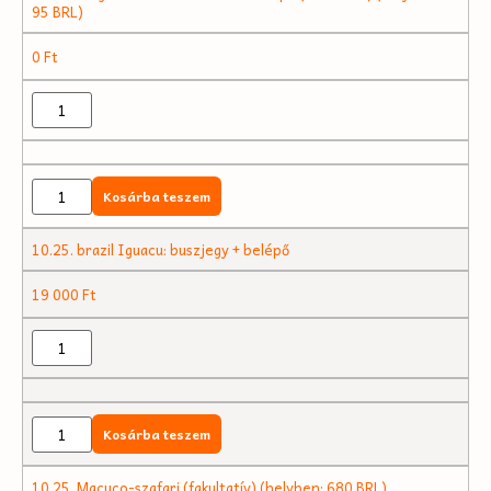
95 BRL)
0
Ft
Kosárba teszem
10.25. brazil Iguacu: buszjegy + belépő
19 000
Ft
Kosárba teszem
10.25. Macuco-szafari (fakultatív) (helyben: 680 BRL)