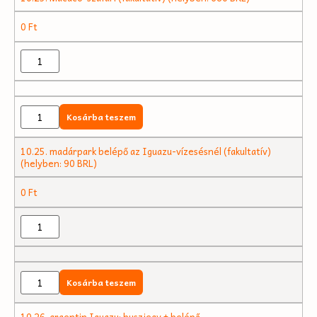
0
Ft
Kosárba teszem
10.25. madárpark belépő az Iguazu-vízesésnél (fakultatív)
(helyben: 90 BRL)
0
Ft
Kosárba teszem
10.26. argentin Iguazu: buszjegy + belépő