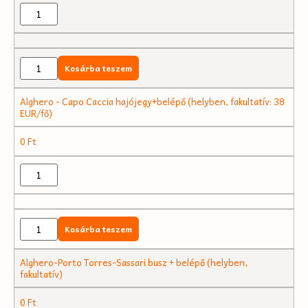
Kosárba teszem
Alghero - Capo Caccia hajójegy+belépő (helyben, fakultatív: 38
EUR/fő)
0
Ft
Kosárba teszem
Alghero-Porto Torres-Sassari busz + belépő (helyben,
fakultatív)
0
Ft