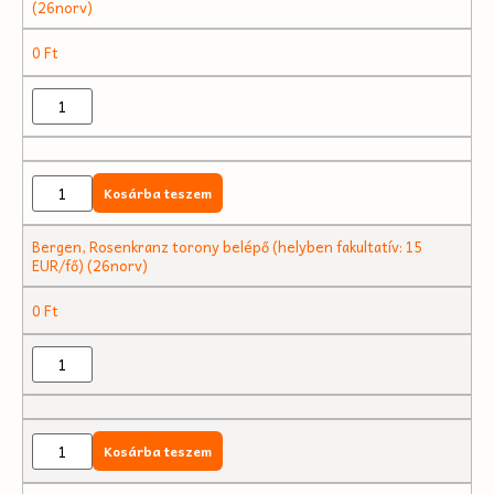
(26norv)
0
Ft
Kosárba teszem
Bergen, Rosenkranz torony belépő (helyben fakultatív: 15
EUR/fő) (26norv)
0
Ft
Kosárba teszem