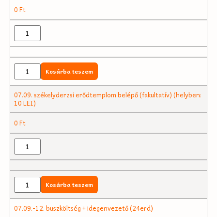
0
Ft
Kosárba teszem
07.09. székelyderzsi erődtemplom belépő (fakultatív) (helyben:
10 LEI)
0
Ft
Kosárba teszem
07.09.-12. buszköltség + idegenvezető (24erd)