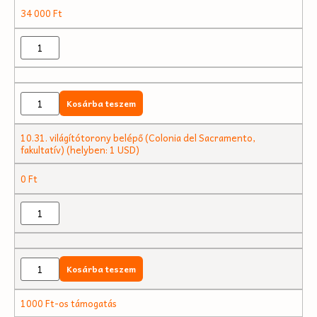
34 000
Ft
Kosárba teszem
10.31. világítótorony belépő (Colonia del Sacramento,
fakultatív) (helyben: 1 USD)
0
Ft
Kosárba teszem
1000 Ft-os támogatás