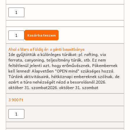
Kosárba teszem
Ahol a Mars a Földig ér: a gánti bauxitbánya
Ide gyűjtöttük a különleges túrákat: pl. rafting, via
ferrata, canyoning, teljesítmény túrák, stb. Ez nem
feltétlenül jelenti azt, hogy erőművésznek, Pókembernek
kell lenned! Alapvetően "OPEN mind" szükséges hozzá.
Túráink aktivitásaink, hétköznapi embereknek szólnak, de
azért a túra nehézségét nézd a besorolásnál.2026.
október 31. szombat2026. október 31. szombat
3 900
Ft