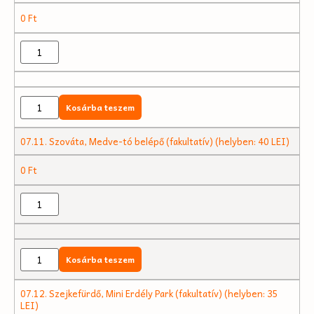
0
Ft
Kosárba teszem
07.11. Szováta, Medve-tó belépő (fakultatív) (helyben: 40 LEI)
0
Ft
Kosárba teszem
07.12. Szejkefürdő, Mini Erdély Park (fakultatív) (helyben: 35
LEI)