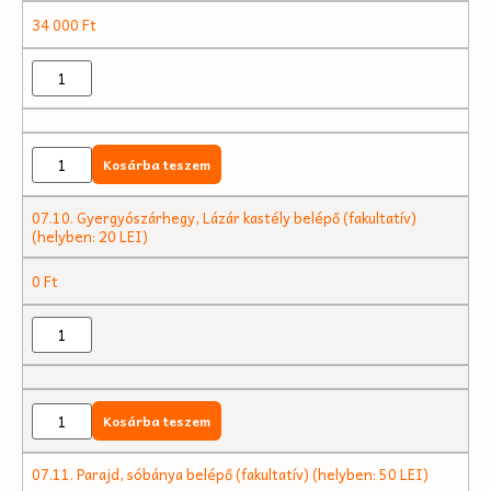
34 000
Ft
Kosárba teszem
07.10. Gyergyószárhegy, Lázár kastély belépő (fakultatív)
(helyben: 20 LEI)
0
Ft
Kosárba teszem
07.11. Parajd, sóbánya belépő (fakultatív) (helyben: 50 LEI)