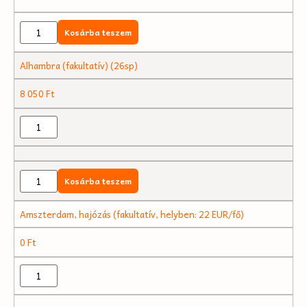
Kosárba teszem
Alhambra (fakultatív) (26sp)
8 050
Ft
Kosárba teszem
Amszterdam, hajózás (fakultatív, helyben: 22 EUR/fő)
0
Ft