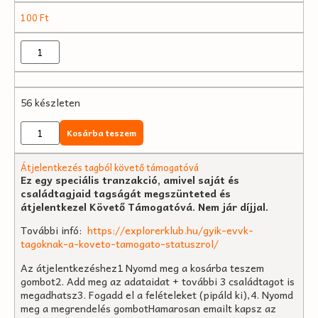
100
Ft
56 készleten
Kosárba teszem
Átjelentkezés tagból követő támogatóvá
Ez egy speciális tranzakció, amivel saját és
családtagjaid tagságát megszünteted és
átjelentkezel Követő Támogatóvá. Nem jár díjjal.
További infó:
https://explorerklub.hu/gyik-evvk-
tagoknak-a-koveto-tamogato-statuszrol/
Az átjelentkezéshez1 Nyomd meg a kosárba teszem
gombot2. Add meg az adataidat + további 3 családtagot is
megadhatsz3. Fogadd el a felételeket (pipáld ki),4. Nyomd
meg a megrendelés gombotHamarosan emailt kapsz az