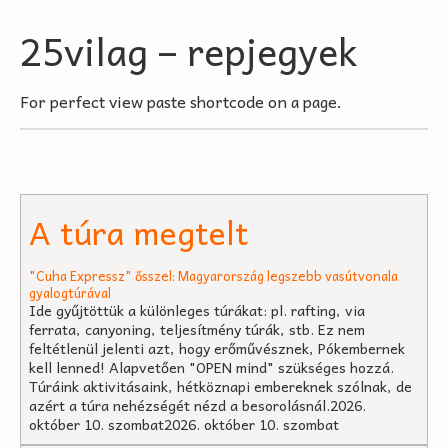
25vilag – repjegyek
For perfect view paste shortcode on a page.
A túra megtelt
"Cuha Expressz" ősszel: Magyarország legszebb vasútvonala
gyalogtúrával
Ide gyűjtöttük a különleges túrákat: pl. rafting, via
ferrata, canyoning, teljesítmény túrák, stb. Ez nem
feltétlenül jelenti azt, hogy erőművésznek, Pókembernek
kell lenned! Alapvetően "OPEN mind" szükséges hozzá.
Túráink aktivitásaink, hétköznapi embereknek szólnak, de
azért a túra nehézségét nézd a besorolásnál.2026.
október 10. szombat2026. október 10. szombat