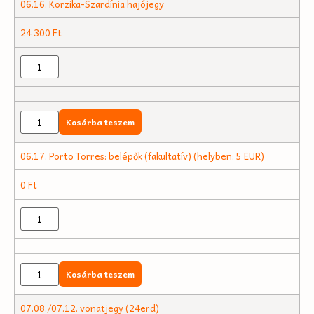
06.16. Korzika-Szardínia hajójegy
24 300
Ft
Kosárba teszem
06.17. Porto Torres: belépők (fakultatív) (helyben: 5 EUR)
0
Ft
Kosárba teszem
07.08./07.12. vonatjegy (24erd)