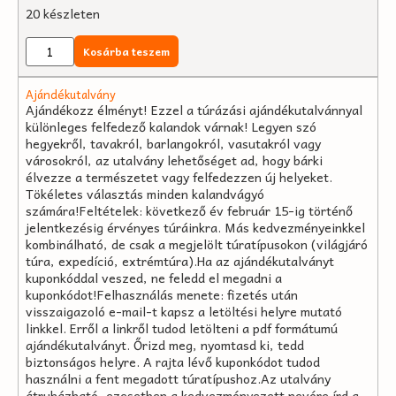
20 készleten
Kosárba teszem
Ajándékutalvány
Ajándékozz élményt! Ezzel a túrázási ajándékutalvánnyal
különleges felfedező kalandok várnak! Legyen szó
hegyekről, tavakról, barlangokról, vasutakról vagy
városokról, az utalvány lehetőséget ad, hogy bárki
élvezze a természetet vagy felfedezzen új helyeket.
Tökéletes választás minden kalandvágyó
számára!Feltételek: következő év február 15-ig történő
jelentkezésig érvényes túráinkra. Más kedvezményeinkkel
kombinálható, de csak a megjelölt túratípusokon (világjáró
túra, expedíció, extrémtúra).Ha az ajándékutalványt
kuponkóddal veszed, ne feledd el megadni a
kuponkódot!Felhasználás menete: fizetés után
visszaigazoló e-mail-t kapsz a letöltési helyre mutató
linkkel. Erről a linkről tudod letölteni a pdf formátumú
ajándékutalványt. Őrizd meg, nyomtasd ki, tedd
biztonságos helyre. A rajta lévő kuponkódot tudod
használni a fent megadott túratípushoz.Az utalvány
átruházható, ezesetben a kedvezményezett nevére írd a