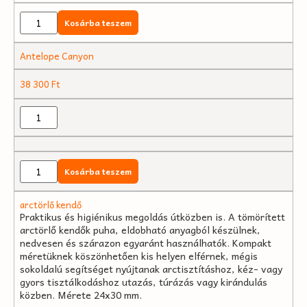
Kosárba teszem
Antelope Canyon
38 300
Ft
Kosárba teszem
arctörlő kendő
Praktikus és higiénikus megoldás útközben is. A tömörített
arctörlő kendők puha, eldobható anyagból készülnek,
nedvesen és szárazon egyaránt használhatók. Kompakt
méretüknek köszönhetően kis helyen elférnek, mégis
sokoldalú segítséget nyújtanak arctisztításhoz, kéz- vagy
gyors tisztálkodáshoz utazás, túrázás vagy kirándulás
közben. Mérete 24x30 mm.