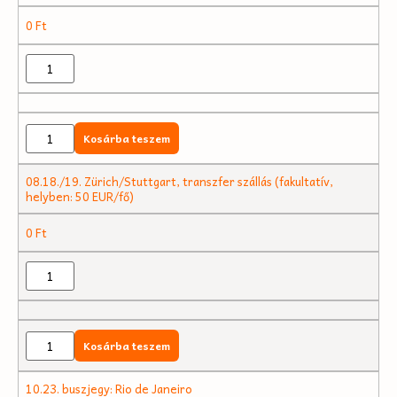
0
Ft
Kosárba teszem
08.18./19. Zürich/Stuttgart, transzfer szállás (fakultatív,
helyben: 50 EUR/fő)
0
Ft
Kosárba teszem
10.23. buszjegy: Rio de Janeiro