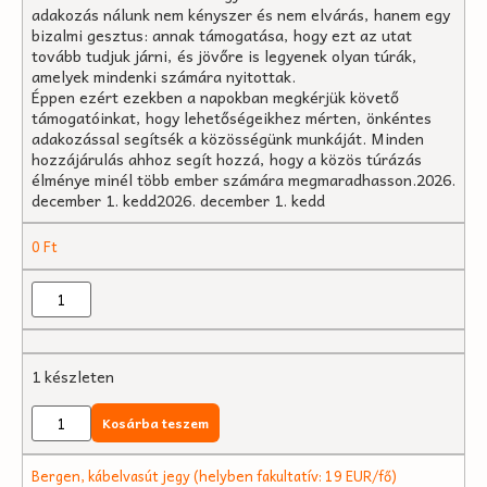
adakozás nálunk nem kényszer és nem elvárás, hanem egy
bizalmi gesztus: annak támogatása, hogy ezt az utat
tovább tudjuk járni, és jövőre is legyenek olyan túrák,
amelyek mindenki számára nyitottak.
Éppen ezért ezekben a napokban megkérjük követő
támogatóinkat, hogy lehetőségeikhez mérten, önkéntes
adakozással segítsék a közösségünk munkáját. Minden
hozzájárulás ahhoz segít hozzá, hogy a közös túrázás
élménye minél több ember számára megmaradhasson.2026.
december 1. kedd2026. december 1. kedd
0
Ft
1 készleten
Kosárba teszem
Bergen, kábelvasút jegy (helyben fakultatív: 19 EUR/fő)