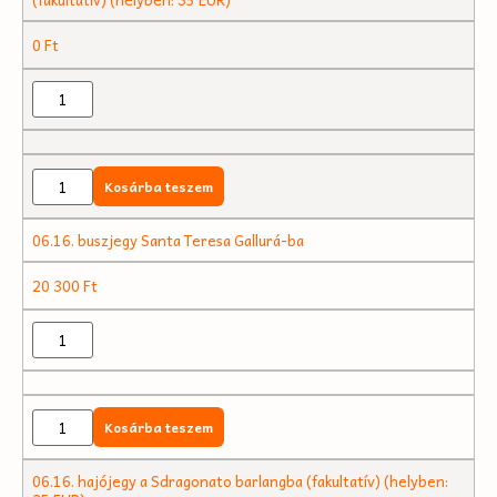
0
Ft
Kosárba teszem
06.16. buszjegy Santa Teresa Gallurá-ba
20 300
Ft
Kosárba teszem
06.16. hajójegy a Sdragonato barlangba (fakultatív) (helyben: