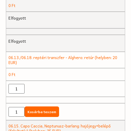
0
Ft
Elfogyott
Elfogyott
06.13./06.18. reptéri transzfer - Alghero; retúr (helyben: 20
EUR)
0
Ft
Kosárba teszem
06.15. Capo Caccia, Neptunusz-barlang: hajójegy+belépő
(fakultatív) (helyben: 35 EUR)