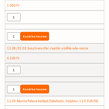
1 000
Ft
Kosárba teszem
12.28./01.02. busztranszfer: reptér-szállás oda-vissza
6 100
Ft
Kosárba teszem
12.29. Monte Palace belépő (fakultatív, helyben: 13,5 EUR/fő)