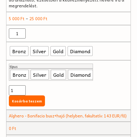
megrendelést.
–
5 000
Ft
25 000
Ft
Bronz
Silver
Gold
Diamond
típus
Bronz
Silver
Gold
Diamond
Kosárba teszem
Alghero - Bonifacio busz+hajó (helyben, fakultatív: 143 EUR/fő)
0
Ft