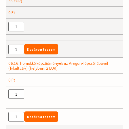
35 EUR)
0
Ft
Kosárba teszem
06.16. homokkő képződmények az Aragon-lépcső lábánál
(fakultatív) (helyben: 2 EUR)
0
Ft
Kosárba teszem