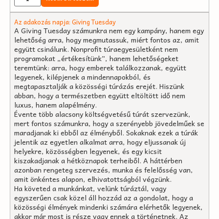
Az adakozás napja: Giving Tuesday
A Giving Tuesday számunkra nem egy kampány, hanem egy
lehetőség arra, hogy megmutassuk, miért fontos az, amit
együtt csinálunk. Nonprofit túraegyesületként nem
programokat „értékesítünk”, hanem lehetőségeket
teremtünk: arra, hogy emberek találkozzanak, együtt
legyenek, kilépjenek a mindennapokból, és
megtapasztalják a közösségi túrázás erejét. Hiszünk
abban, hogy a természetben együtt eltöltött idő nem
luxus, hanem alapélmény.
Évente több alacsony költségvetésű túrát szervezünk,
mert fontos számunkra, hogy a szerényebb jövedelműek se
maradjanak ki ebből az élményből. Sokaknak ezek a túrák
jelentik az egyetlen alkalmat arra, hogy eljussanak új
helyekre, közösségben legyenek, és egy kicsit
kiszakadjanak a hétköznapok terheiből. A háttérben
azonban rengeteg szervezés, munka és felelősség van,
amit önkéntes alapon, elhivatottságból végzünk.
Ha követed a munkánkat, velünk túráztál, vagy
egyszerűen csak közel áll hozzád az a gondolat, hogy a
közösségi élmények mindenki számára elérhetők legyenek,
akkor már most is része vagy ennek a történetnek. Az